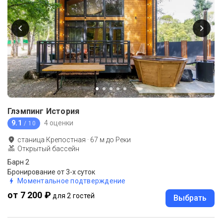
Глэмпинг История
9.1
4 оценки
/ 10
станица Крепостная
·
67
м до
Реки
Открытый бассейн
Барн 2
Бронирование от 3-х суток
Моментальное подтверждение
от 7 200 ₽
для 2 гостей
Выбрать