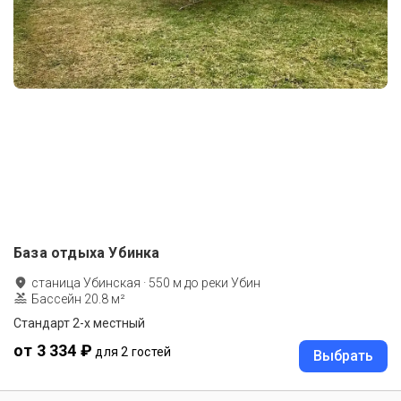
База отдыха Убинка
станица Убинская
·
550
м до
реки Убин
Бассейн 20.8 м²
Стандарт 2-х местный
от 3 334 ₽
для 2 гостей
Выбрать