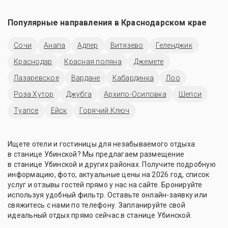
Популярные направления в
Краснодарском крае
Сочи
Анапа
Адлер
Витязево
Геленджик
Краснодар
Красная поляна
Джемете
Лазаревское
Вардане
Кабардинка
Лоо
Роза Хутор
Джубга
Архипо-Осиповка
Шепси
Туапсе
Ейск
Горячий Ключ
Ищете отели и гостиницы для незабываемого отдыха
в станице Убинской? Мы предлагаем размещение
в станице Убинской и других районах. Получите подробную
информацию, фото, актуальные цены на 2026 год, список
услуг и отзывы гостей прямо у нас на сайте. Бронируйте
используя удобный фильтр. Оставьте онлайн-заявку или
свяжитесь с нами по телефону. Запланируйте свой
идеальный отдых прямо сейчас в станице Убинской.