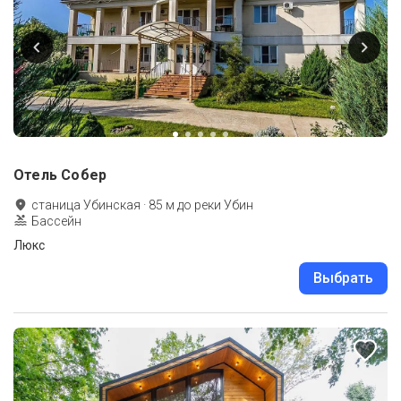
Отель Собер
станица Убинская
·
85
м до
реки Убин
Бассейн
Люкс
Выбрать