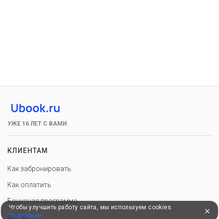
УЖЕ 16 ЛЕТ С ВАМИ
КЛИЕНТАМ
Как забронировать
Как оплатить
Бонусная программа
Чтобы улучшить работу сайта, мы используем cookies.
Подробнее
Акции