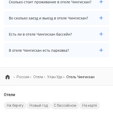
Сколько стоит проживание в отеле Чингисхан?
Стоимость проживания в отеле Чингисхан
Во сколько заезд и выезд в отеле Чингисхан?
начинается от 7000 рублей. Чтобы увидеть
актуальные цены на проживание, выберите нужные
даты и количество гостей.
Заезд возможен после 14:00, а выезд необходимо
Есть ли в отеле Чингисхан бассейн?
осуществить до 12:00.
В отеле Чингисхан нет бассейна.
В отеле Чингисхан есть парковка?
В отеле Чингисхан есть парковка, уточните
информацию перед бронированием у менеджера,
возможно, услуга оплачивается отдельно.
Россия
Отели
Улан-Удэ
Отель Чингисхан
Отели
На берегу
Новый год
C бассейном
На карте