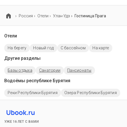
В гостинице Прага есть парковка, уточните
информацию перед бронированием у менеджера,
возможно, услуга оплачивается отдельно.
Россия
Отели
Улан-Удэ
Гостиница Прага
Отели
На берегу
Новый год
C бассейном
На карте
Другие разделы
Базы отдыха
Санатории
Пансионаты
Водоёмы республике Бурятия
Реки Республики Бурятия
Озера Республики Бурятия
УЖЕ 16 ЛЕТ С ВАМИ