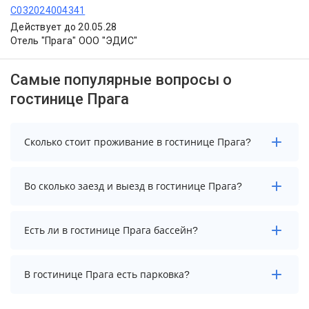
С032024004341
Действует до 20.05.28
Отель "Прага" ООО "ЭДИС"
Самые популярные вопросы о
гостинице Прага
Сколько стоит проживание в гостинице Прага?
Стоимость проживания в гостинице Прага
Во сколько заезд и выезд в гостинице Прага?
начинается от 3400 рублей. Чтобы увидеть
актуальные цены на проживание, выберите нужные
даты и количество гостей.
Заезд возможен после 14:00, а выезд необходимо
Есть ли в гостинице Прага бассейн?
осуществить до 12:00.
В гостинице Прага нет бассейна.
В гостинице Прага есть парковка?