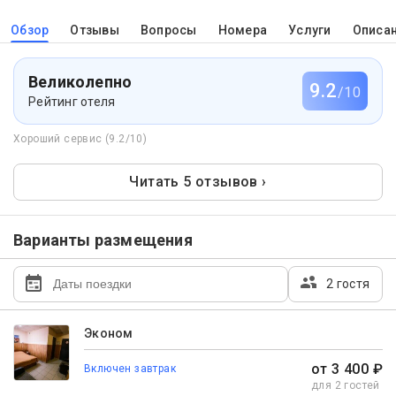
Обзор
Отзывы
Вопросы
Номера
Услуги
Описа
Великолепно
9.2
/10
Рейтинг отеля
Хороший сервис (9.2/10)
Читать 5 отзывов ›
Варианты размещения
2 гостя
Эконом
от 3 400 ₽
Включен завтрак
для 2 гостей