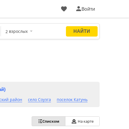
Войти
ай)
ский район
село Соузга
поселок Катунь
Списком
На карте