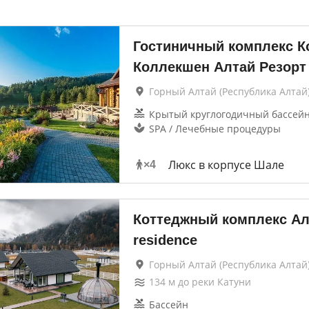
Гостиничный комплекс К
Коллекшен Алтай Резорт
Горный Алтай (Республика Алтай)
Крытый круглогодичный бассей
SPA / Лечебные процедуры
Люкс в корпусе Шале
×
4
Коттеджный комплекс А
residence
Горный Алтай (Республика Алтай
134
м до
реки Катуни
Бассейн