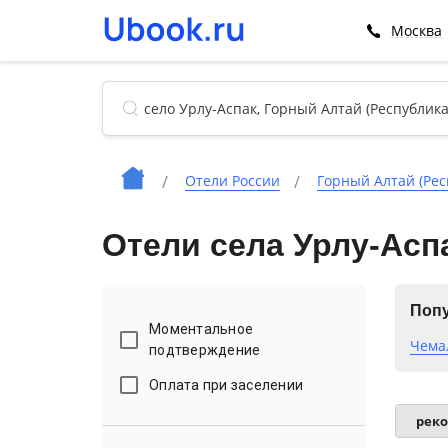
Москва
Отели России
Горный Алтай (Рес
Отели села Урлу-Асп
Попу
Моментальное
Чема
подтверждение
Оплата при заселении
рек