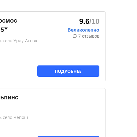
осмос
9.6
/10
★
5
7 отзывов
, село Урлу-Аспак
н
ПОДРОБНЕЕ
льпинс
), село Чепош