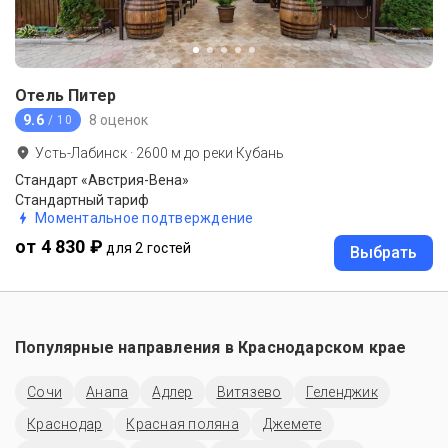
Отель Питер
9.6
8 оценок
/ 10
Усть-Лабинск
·
2600
м до
реки Кубань
Стандарт «Австрия-Вена»
Стандартный тариф
Моментальное подтверждение
от 4 830 ₽
для 2 гостей
Выбрать
Популярные направления в
Краснодарском крае
Сочи
Анапа
Адлер
Витязево
Геленджик
Краснодар
Красная поляна
Джемете