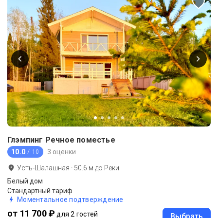
Глэмпинг Речное поместье
10.0
3 оценки
/ 10
Усть-Шалашная
·
50.6
м до
Реки
Белый дом
Стандартный тариф
Моментальное подтверждение
от 11 700 ₽
для 2 гостей
Выбрать