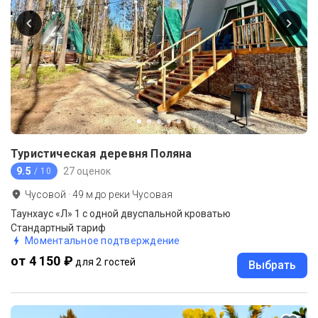
Туристическая деревня Поляна
9.5
27 оценок
/ 10
Чусовой
·
49
м до
реки Чусовая
Таунхаус «Л» 1 с одной двуспальной кроватью
Стандартный тариф
Моментальное подтверждение
от 4 150 ₽
для 2 гостей
Выбрать