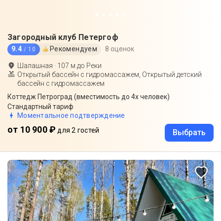
Загородный клуб Петергоф
9.4
Рекомендуем
8 оценок
/ 10
Шалашная
·
107
м до
Реки
Открытый бассейн с гидромассажем, Открытый детский
бассейн с гидромассажем
Коттедж Петроград (вместимость до 4х человек)
Стандартный тариф
Моментальное подтверждение
от 10 900 ₽
для 2 гостей
Выбрать