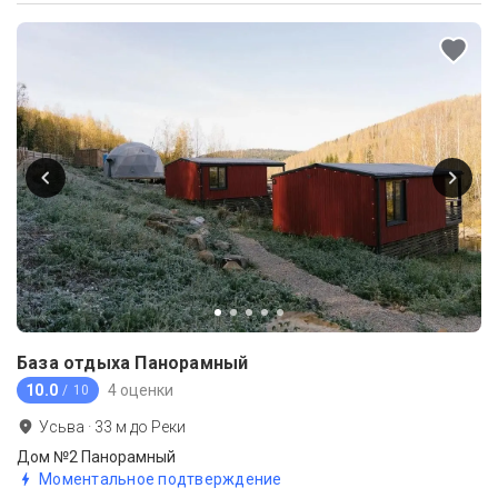
База отдыха Панорамный
10.0
4 оценки
/ 10
Усьва
·
33
м до
Реки
Дом №2 Панорамный
Моментальное подтверждение