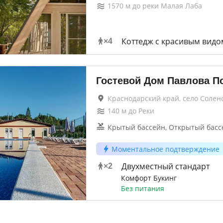
1570
м до
реки Малая Лаба
Коттедж с красивым видо
×
4
Гостевой Дом Павлова П
Краснодарский край, село Солен
140
м до
Реки
Крытый бассейн, Открытый басс
Моментальное подтверждение
Двухместный стандарт
×
2
Комфорт Букинг
Без питания