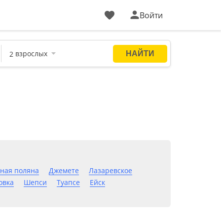
Войти
ная поляна
Джемете
Лазаревское
овка
Шепси
Туапсе
Ейск