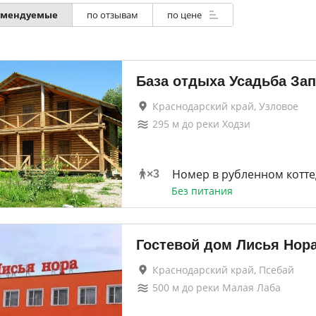
омендуемые
по отзывам
по цене
База отдыха Усадьба За
Краснодарский край, Узловое
295
м до
реки Ходзи
Номер в рубленном котт
×
3
Без питания
Гостевой дом Лисья Нор
Краснодарский край, Псебай
500
м до
реки Малая Лаба