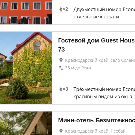
Двухместный номер Econ
×
2
отдельные кровати
Гостевой дом Guest Hous
73
Краснодарский край, село Солен
35
м до
Реки
Трёхместный номер Econ
×
3
красивым видом из окна
Мини-отель Безмятежнос
Краснодарский край, Псебай