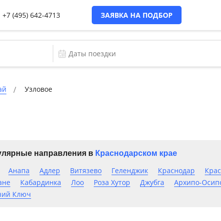
+7 (495) 642-4713
ЗАЯВКА НА ПОДБОР
ай
Узловое
лярные направления в
Краснодарском крае
Анапа
Адлер
Витязево
Геленджик
Краснодар
Крас
ане
Кабардинка
Лоо
Роза Хутор
Джубга
Архипо-Осип
чий Ключ