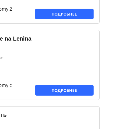
omy 2
ПОДРОБНЕЕ
e na Lenina
ое
omy с
ПОДРОБНЕЕ
ть