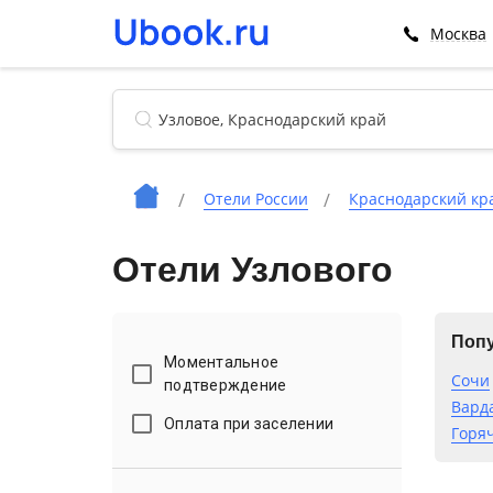
Москва
Отели России
Краснодарский кр
Отели Узлового
Попу
Моментальное
Сочи
подтверждение
Вард
Оплата при заселении
Горя