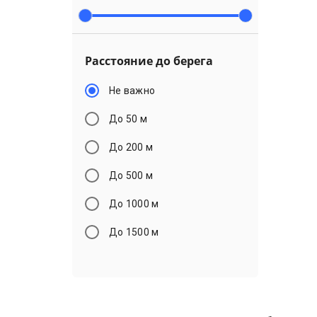
Расстояние до берега
Не важно
До 50 м
До 200 м
До 500 м
До 1000 м
До 1500 м