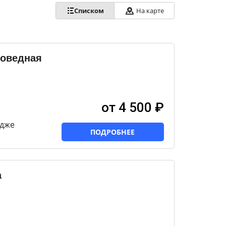
Списком
На карте
поведная
от 4 500 ₽
едже
ПОДРОБНЕЕ
а