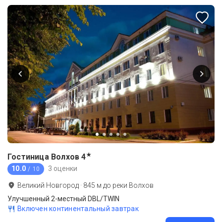
★
Гостиница Волхов
4
10.0
3 оценки
/ 10
Великий Новгород
·
845
м до
реки Волхов
Улучшенный 2-местный DBL/TWIN
Включен континентальный завтрак