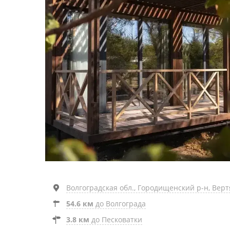
Волгоградская обл., Городищенский р-н, Верт
54.6 км
до Волгограда
3.8 км
до Песковатки