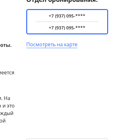
+7 (937) 095-****
+7 (937) 095-****
Посмотреть на карте
боты.
меется
. На
 и это
аждый
кой