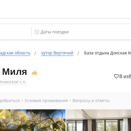
адская область
хутор Вертячий
База отдыха Донская 
я Миля
В из
ячинское с.п.
добраться
Условия проживания
Вопросы и ответы