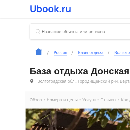
Россия
Базы отдыха
Волгогр
База отдыха Донска
Волгоградская обл., Городищенский р-н, Верт
Обзор
Номера и цены
Услуги
Отзывы
Как 