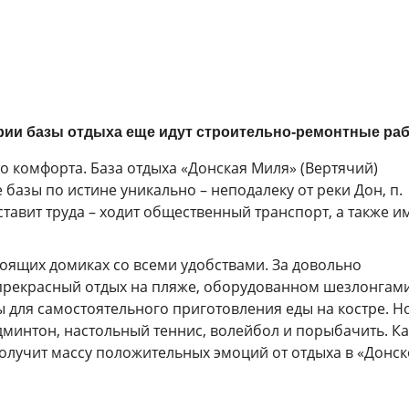
рии базы отдыха еще идут строительно-ремонтные ра
о комфорта. База отдыха «Донская Миля» (Вертячий)
базы по истине уникально – неподалеку от реки Дон, п.
ставит труда – ходит общественный транспорт, а также и
оящих домиках со всеми удобствами. За довольно
прекрасный отдых на пляже, оборудованном шезлонгами
для самостоятельного приготовления еды на костре. Но
дминтон, настольный теннис, волейбол и порыбачить. К
получит массу положительных эмоций от отдыха в «Донс