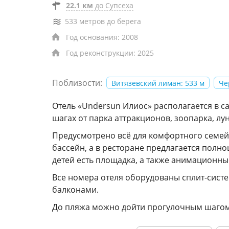
22.1 км
до Супсеха
533 метров до берега
Год основания: 2008
Год реконструкции: 2025
Поблизости:
Витязевский лиман: 533 м
Че
Отель «Undersun Илиос» располагается в са
шагах от парка аттракционов, зоопарка, лу
Предусмотрено всё для комфортного семей
бассейн, а в ресторане предлагается полн
детей есть площадка, а также анимационны
Все номера отеля оборудованы сплит-сист
балконами.
До пляжа можно дойти прогулочным шагом 