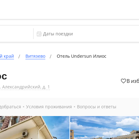
й край
Витязево
Отель Undersun Илиос
ос
В из
. Александрийский, д. 1
добраться
Условия проживания
Вопросы и ответы