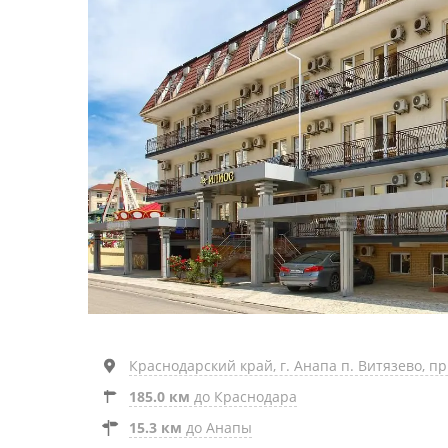
Краснодарский край, г. Анапа п. Витязево, пр
185.0 км
до Краснодара
15.3 км
до Анапы