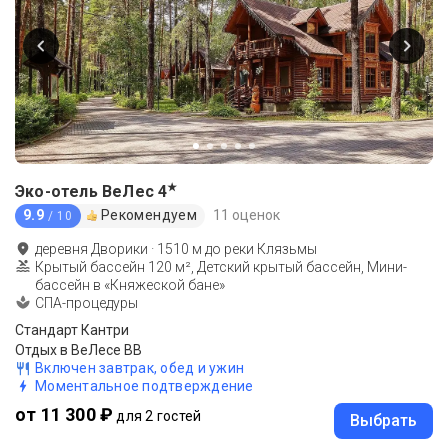
★
Эко-отель ВеЛес
4
9.9
Рекомендуем
11 оценок
/ 10
деревня Дворики
·
1510
м до
реки Клязьмы
Крытый бассейн 120 м², Детский крытый бассейн, Мини-
бассейн в «Княжеской бане»
СПА-процедуры
Стандарт Кантри
Отдых в ВеЛесе BB
Включен завтрак, обед и ужин
Моментальное подтверждение
от 11 300 ₽
для 2 гостей
Выбрать