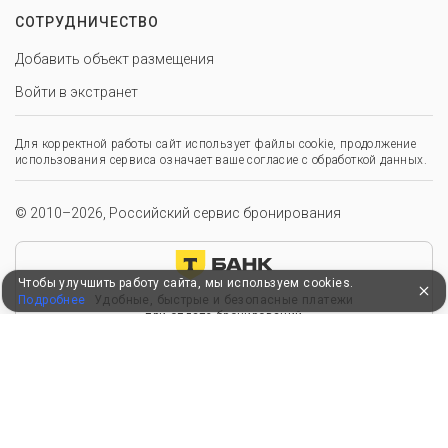
СОТРУДНИЧЕСТВО
Добавить объект размещения
Войти в экстранет
Для корректной работы сайт использует файлы cookie, продолжение
использования сервиса означает ваше согласие с обработкой данных.
© 2010–2026, Российский сервис бронирования
Чтобы улучшить работу сайта, мы используем cookies.
Подробнее
Удобные, быстрые и безопасные платежи
при оплате бронирований
Мы в Едином федеральном реестре турагентов
ООО “Здоровый отдых”
0008795
РТА