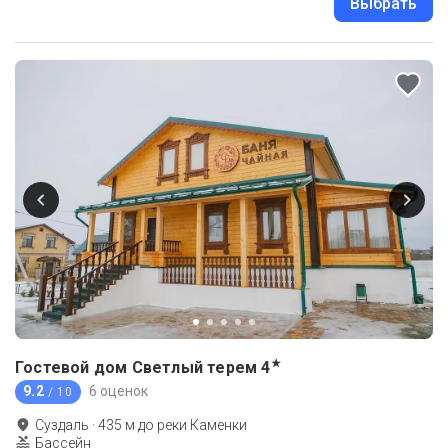
Выбрать
★
Гостевой дом Светлый терем
4
9.2
6 оценок
/ 10
Суздаль
·
435
м до
реки Каменки
Бассейн