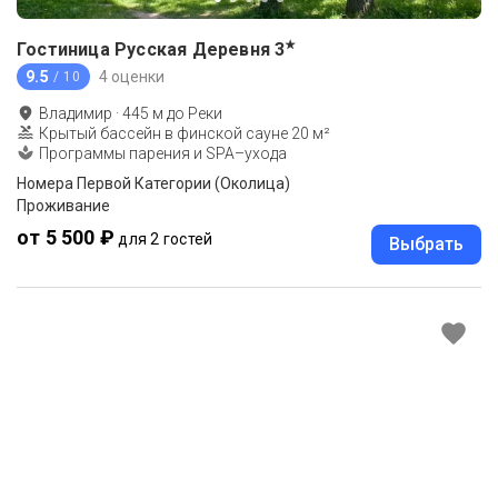
★
Гостиница Русская Деревня
3
9.5
4 оценки
/ 10
Владимир
·
445
м до
Реки
Крытый бассейн в финской сауне 20 м²
Программы парения и SPA–ухода
Номера Первой Категории (Околица)
Проживание
от 5 500 ₽
для 2 гостей
Выбрать