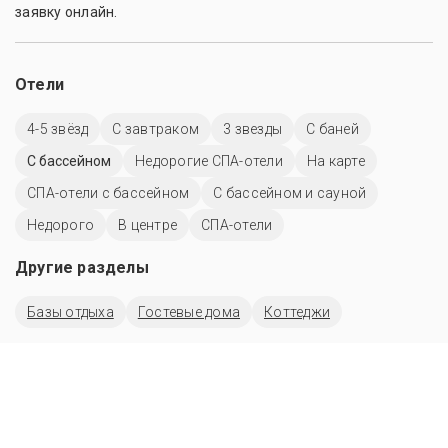
заявку онлайн.
Отели
4-5 звёзд
С завтраком
3 звезды
С баней
C бассейном
Недорогие СПА-отели
На карте
СПА-отели с бассейном
С бассейном и сауной
Недорого
В центре
СПА-отели
Другие разделы
Базы отдыха
Гостевые дома
Коттеджи