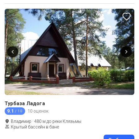
Турбаза Ладога
9.1
10 оценок
/ 10
Владимир
·
480
м до
реки Клязьмы
Крытый бассейн в бане