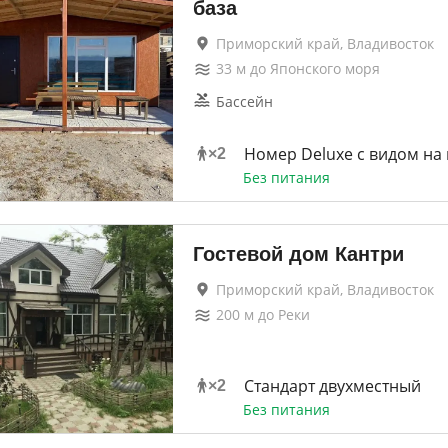
база
Приморский край, Владивосток
33
м до
Японского моря
Бассейн
Номер Deluxe с видом на
×
2
Без питания
Гостевой дом Кантри
Приморский край, Владивосток
200
м до
Реки
Стандарт двухместный
×
2
Без питания