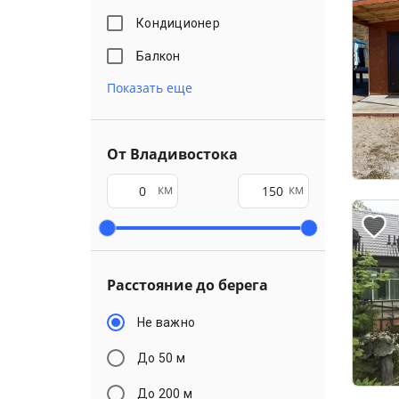
Кондиционер
Балкон
Показать еще
От Владивостока
км
км
Расстояние до берега
Не важно
До 50 м
До 200 м