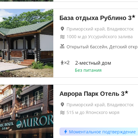
★
База отдыха Рублино
3
Приморский край, Владивосток
1000
м до
Уссурийского залива
Открытый бассейн, Детский отк
2-местный дом
×
2
Без питания
★
Аврора Парк Отель
3
Приморский край, Владивосток
515
м до
Японского моря
Моментальное подтверждение