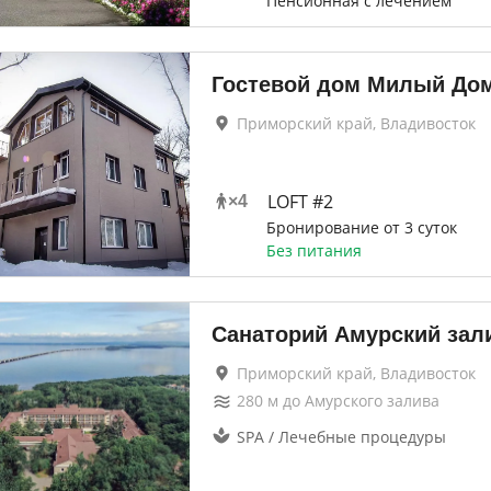
Пенсионная с лечением
Гостевой дом Милый До
Приморский край, Владивосток
LOFT #2
×
4
Бронирование от 3 суток
Без питания
Санаторий Амурский зал
Приморский край, Владивосток
280
м до
Амурского залива
SPA / Лечебные процедуры