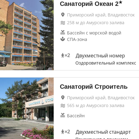
★
Санаторий Океан
2
Приморский край, Владивосток
258
м до
Амурского залива
Бассейн с морской водой
СПА-зона
Двухместный номер
×
2
Оздоровительный комплекс
Санаторий Строитель
Приморский край, Владивосток
565
м до
Амурского залива
Бассейн
Двухместный стандарт
×
2