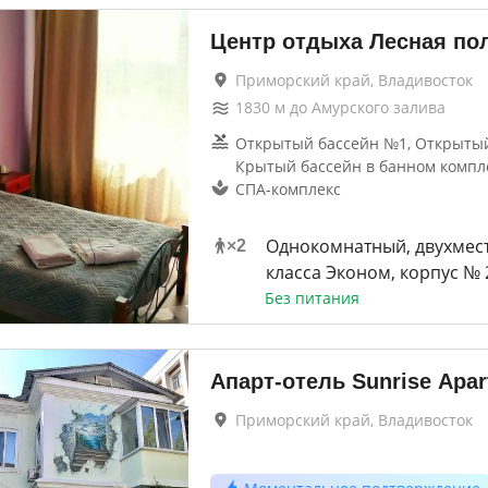
Центр отдыха Лесная по
Приморский край, Владивосток
1830
м до
Амурского залива
Открытый бассейн №1, Открытый
Крытый бассейн в банном компл
СПА-комплекс
Однокомнатный, двухмес
×
2
класса Эконом, корпус № 2
Без питания
Апарт-отель Sunrise Аpa
Приморский край, Владивосток