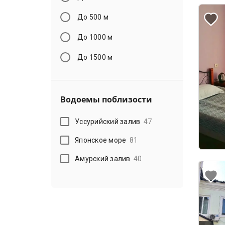
До 500 м
До 1000 м
До 1500 м
Водоемы поблизости
Уссурийский залив
47
Японское море
81
Амурский залив
40