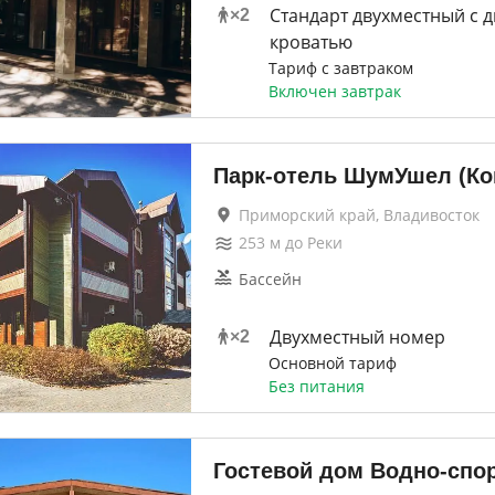
Стандарт двухместный с 
×
2
кроватью
Тариф с завтраком
Включен завтрак
Парк-отель ШумУшел (Ко
Приморский край, Владивосток
253
м до
Реки
Бассейн
Двухместный номер
×
2
Основной тариф
Без питания
Гостевой дом Водно-спо