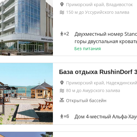
Приморский край, Владивосток
150
м до
Уссурийского залива
Двухместный номер Stand
×
2
горы двуспальная кроват
Без питания
База отдыха RushinDorf
Приморский край, Надеждинский
80
м до
Амурского залива
Открытый бассейн
Дом 4-местный Альфа-Хау
×
6