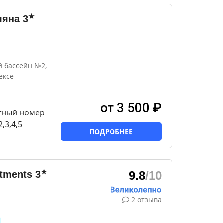
★
ляна
3
 бассейн №2,
ексе
от 3 500 ₽
тный номер
,3,4,5
ПОДРОБНЕЕ
★
rtments
3
9.8
/10
2 отзыва