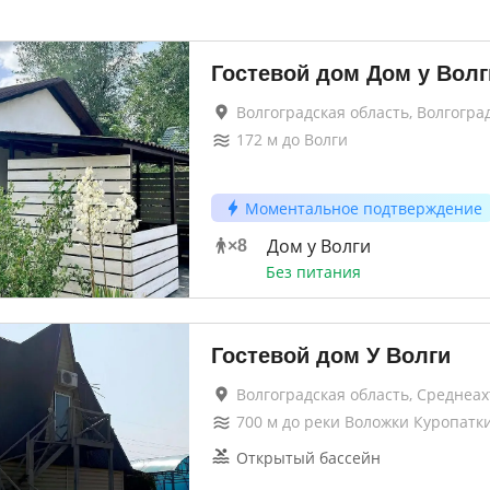
Гостевой дом Дом у Волг
Волгоградская область, Волгогра
172
м до
Волги
Моментальное подтверждение
Дом у Волги
×
8
Без питания
Гостевой дом У Волги
Волгоградская область, Среднеа
700
м до
реки Воложки Куропатк
Открытый бассейн