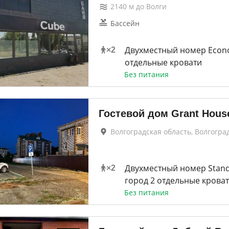
2140
м до
Волги
Бассейн
Двухместный номер Econ
×
2
отдельные кровати
Без питания
Гостевой дом Grant Hous
Волгоградская область, Волгогра
Двухместный номер Stand
×
2
город 2 отдельные крова
Без питания