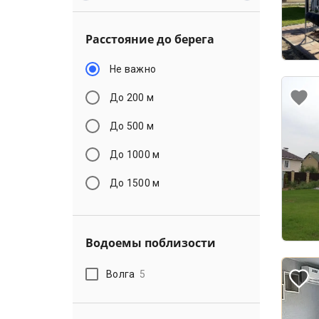
Расстояние до берега
Не важно
До 200 м
До 500 м
До 1000 м
До 1500 м
Водоемы поблизости
Волга
5