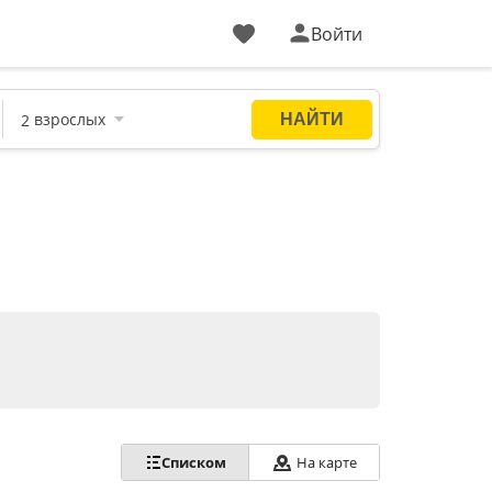
Войти
Списком
На карте