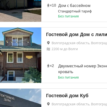
Дом с бассейном
×
10
Стандартный тариф
Без питания
Гостевой дом Дом с лил
Волгоградская область, Волгогра
2200
м до
Волги
Двухместный номер Экон
×
2
кровать
Без питания
Гостевой дом Куб
Волгоградская область, Волгогра