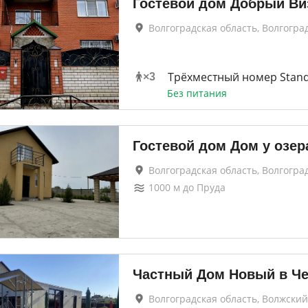
Гостевой дом Добрый Ви
Волгоградская область, Волгогра
Трёхместный номер Stan
×
3
Без питания
Гостевой дом Дом у озер
Волгоградская область, Волгогра
1000
м до
Пруда
Частный Дом Новый в Че
Волгоградская область, Волжский