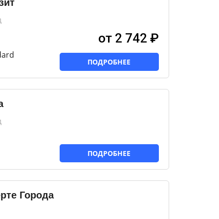
зит
д
от 2 742 ₽
dard
ПОДРОБНЕЕ
а
д
ПОДРОБНЕЕ
рте Города