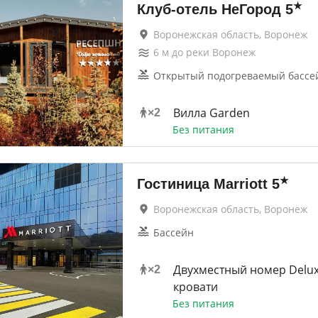
★
Клуб-отель НеГород
5
Воронежская область, Воронеж
6
м до
реки Воронеж
Открытый подогреваемый бассей
Вилла Garden
×
2
Без питания
★
Гостиница Marriott
5
Воронежская область, Воронеж
Бассейн
Двухместный номер Delux
×
2
кровати
Без питания