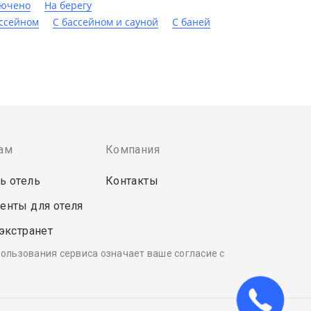
лючено
На берегу
ассейном
С бассейном и сауной
С баней
ам
Компания
ь отель
Контакты
енты для отеля
 экстранет
пользования сервиса означает ваше согласие с