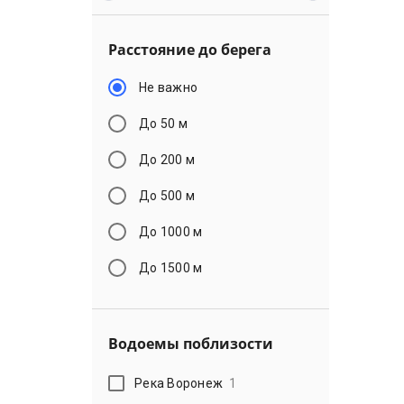
Расстояние до берега
Не важно
До 50 м
До 200 м
До 500 м
До 1000 м
До 1500 м
Водоемы поблизости
Река Воронеж
1