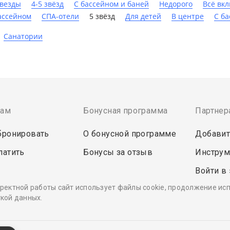
звезды
4-5 звёзд
С бассейном и баней
Недорого
Всё вк
ассейном
СПА-отели
5 звёзд
Для детей
В центре
C б
Санатории
там
Бонусная программа
Партнер
бронировать
О бонусной программе
Добавит
латить
Бонусы за отзыв
Инструм
Войти в
ректной работы сайт использует файлы cookie, продолжение ис
кой данных.