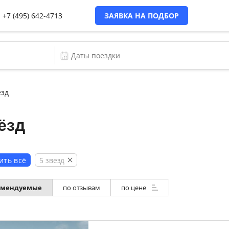
+7 (495) 642-4713
ЗАЯВКА НА ПОДБОР
ёзд
ёзд
5 звезд
ить всё
омендуемые
по отзывам
по цене