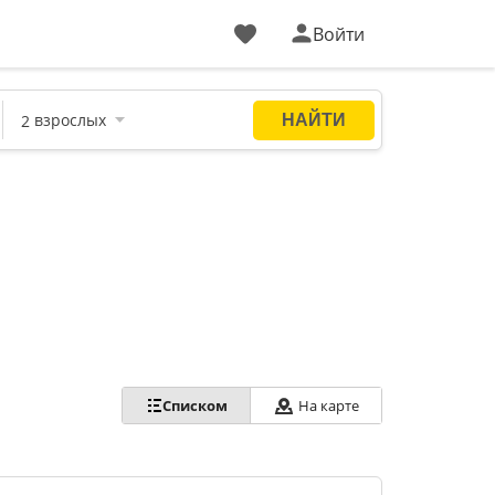
Войти
Списком
На карте