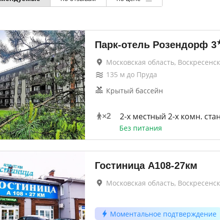
Парк-отель Розендорф
3
Московская область, Воскресенск
135
м до
Пруда
Крытый бассейн
2-x местный 2-х комн. ста
×
2
Без питания
Гостиница А108-27км
Московская область, Воскресенск
Моментальное подтверждение