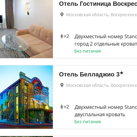
Отель Гостиница Воскре
Московская область, Воскресенск
Двухместный номер Stand
×
2
город 2 отдельные крова
Без питания
★
Отель Белладжио
3
Московская область, Воскресенск
Двухместный номер Stan
×
2
двуспальная кровать
Без питания