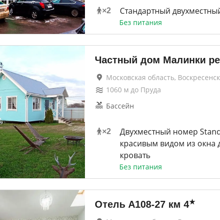
Стандартный двухместны
×
2
Без питания
Частный дом Малинки ре
Московская область, Воскресенск
1060
м до
Пруда
Бассейн
Двухместный номер Stand
×
2
красивым видом из окна 
кровать
Без питания
★
Отель А108-27 км
4