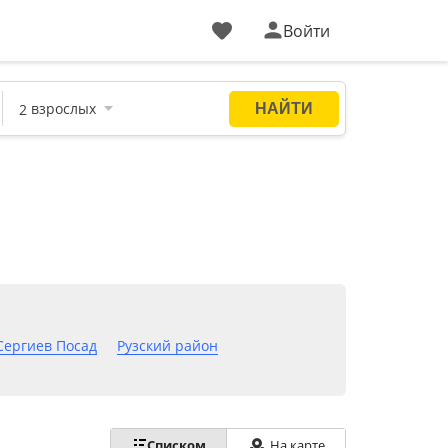
Войти
Сергиев Посад
Рузский район
Списком
На карте