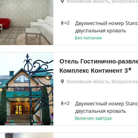
Московская область, Воскресенск
Двухместный номер Stan
×
2
двуспальная кровать
Без питания
Отель Гостинично-развл
★
Комплекс Континент
3
Московская область, Воскресенск
Двухместный номер Stan
×
2
двуспальная кровать
Включен завтрак