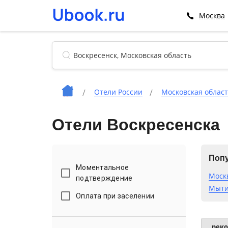
Москва
Отели России
Московская облас
Отели Воскресенска
Попу
Моментальное
Моск
подтверждение
Мыти
Оплата при заселении
рек