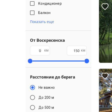
Кондиционер
Балкон
Показать еще
От Воскресенска
км
км
Расстояние до берега
Не важно
До 200 м
До 500 м