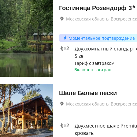
★
Гостиница Розендорф
3
Московская область, Воскресенск
Моментальное подтверждение
Двухкомнатный стандарт 
×
2
Size
Тариф с завтраком
Включен завтрак
Шале Белые пески
Московская область, Воскресенск
Двухместное шале Premi
×
2
кровать