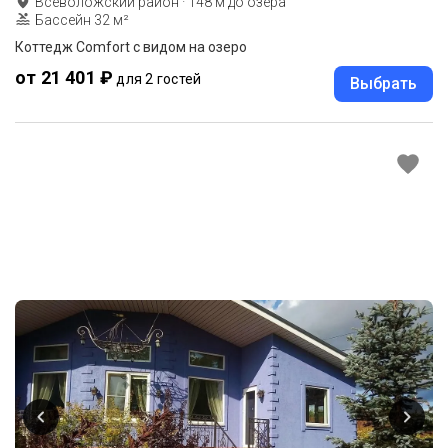
Всеволожский район
·
148
м до
озера
Бассейн 32 м²
Коттедж Comfort с видом на озеро
от 21 401 ₽
для 2 гостей
Выбрать