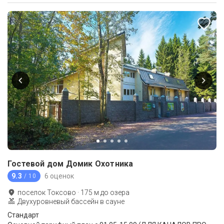
Гостевой дом Домик Охотника
9.3
6 оценок
/ 10
поселок Токсово
·
175
м до
озера
Двухуровневый бассейн в сауне
Стандарт