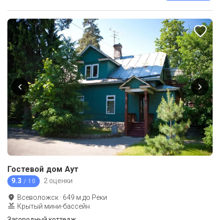
Гостевой дом Аут
9.3
2 оценки
/ 10
Всеволожск
·
649
м до
Реки
Крытый мини-бассейн
Загородный коттедж