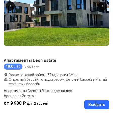
Апартаменты Leon Estate
10.0
3 оценки
/ 10
Всеволожский район
·
67
м до
реки Охты
Открытый бассейн с подогревом, Детский бассейн, Малый
открытый бассейн
Апартаменты Comfort B1 с видом на лес
Аренда от 2х суток
от 9 900 ₽
для 2 гостей
Выбрать