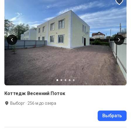
Коттедж Весенний Поток
Выборг
·
256
м до
озера
Выбрать