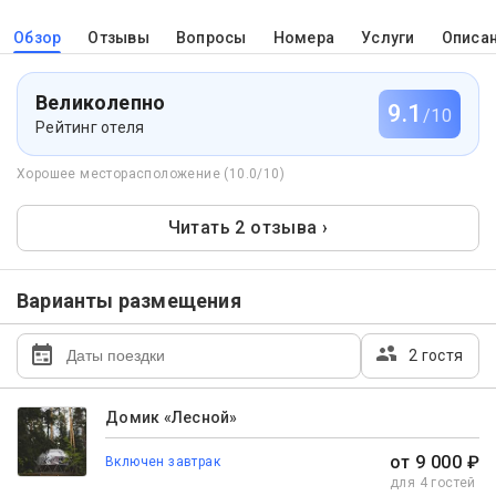
Обзор
Отзывы
Вопросы
Номера
Услуги
Описа
Великолепно
9.1
/10
Рейтинг отеля
Хорошее месторасположение (10.0/10)
Читать 2 отзыва ›
Варианты размещения
2 гостя
Домик «Лесной»
от 9 000 ₽
Включен завтрак
для 4 гостей