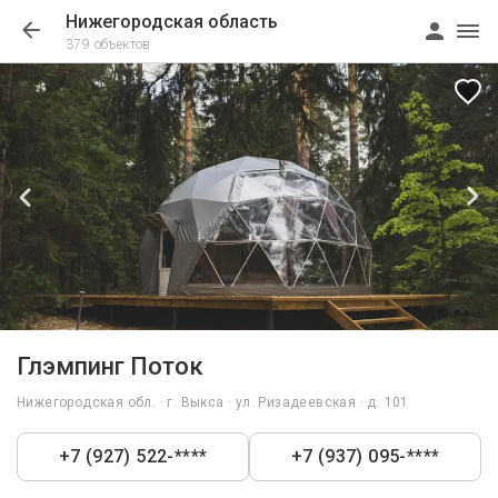
Нижегородская область
379 объектов
1/27
Глэмпинг Поток
Нижегородская обл. · г. Выкса · ул. Ризадеевская · д. 101
+7 (927) 522-****
+7 (937) 095-****