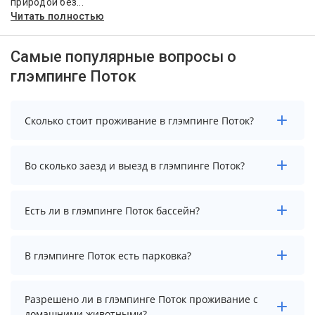
природой без...
Читать полностью
Самые популярные вопросы о
глэмпинге Поток
Сколько стоит проживание в глэмпинге Поток?
Стоимость проживания в глэмпинге Поток
Во сколько заезд и выезд в глэмпинге Поток?
начинается от 9000 рублей. Чтобы увидеть
актуальные цены на проживание, выберите нужные
даты и количество гостей.
Заезд возможен после 15:00, а выезд необходимо
Есть ли в глэмпинге Поток бассейн?
осуществить до 12:00.
В глэмпинге Поток нет бассейна.
В глэмпинге Поток есть парковка?
В глэмпинге Поток есть парковка, уточните
Разрешено ли в глэмпинге Поток проживание с
информацию перед бронированием у менеджера,
домашними животными?