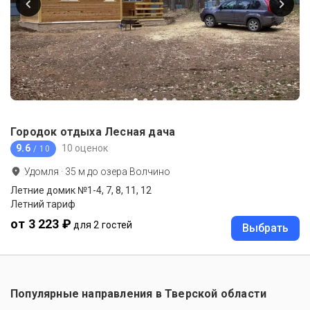
Городок отдыха Лесная дача
9.6
10 оценок
/ 10
Удомля
·
35
м до
озера Волчино
Летние домик №1-4, 7, 8, 11, 12
Летний тариф
от 3 223 ₽
для 2 гостей
Выбрать
Популярные направления в
Тверской области