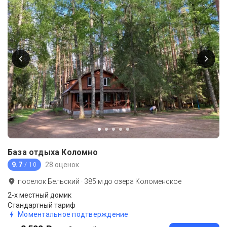
База отдыха Коломно
9.7
28 оценок
/ 10
поселок Бельский
·
385
м до
озера Коломенское
2-х местный домик
Стандартный тариф
Моментальное подтверждение