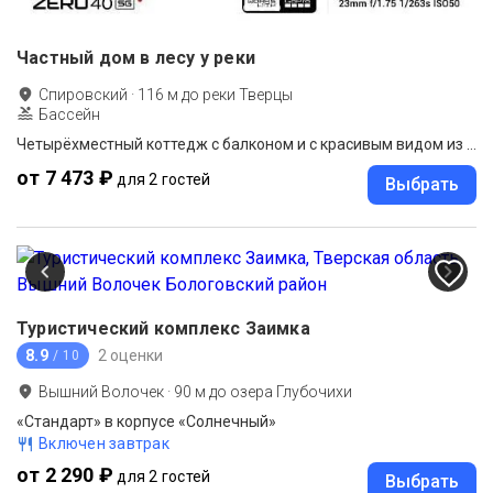
Частный дом в лесу у реки
Спировский
·
116
м до
реки Тверцы
Бассейн
Четырёхместный коттедж с балконом и с красивым видом из окна
от 7 473 ₽
для 2 гостей
Выбрать
Туристический комплекс Заимка
8.9
2 оценки
/ 10
Вышний Волочек
·
90
м до
озера Глубочихи
«Стандарт» в корпусе «Солнечный»
Включен завтрак
от 2 290 ₽
для 2 гостей
Выбрать