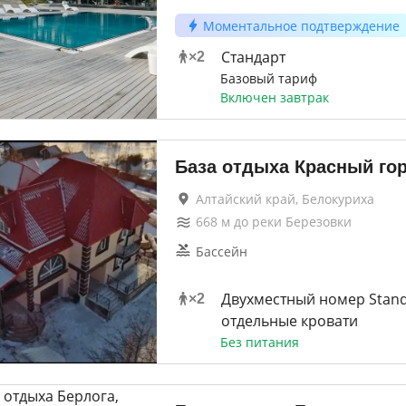
Моментальное подтверждение
Стандарт
×
2
Базовый тариф
Включен завтрак
База отдыха Красный го
Алтайский край, Белокуриха
668
м до
реки Березовки
Бассейн
Двухместный номер Stand
×
2
отдельные кровати
Без питания