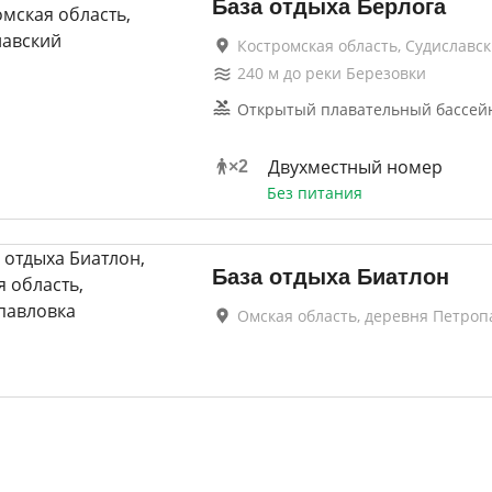
База отдыха Берлога
Костромская область, Судиславс
240
м до
реки Березовки
Открытый плавательный бассей
Двухместный номер
×
2
Без питания
База отдыха Биатлон
Омская область, деревня Петроп