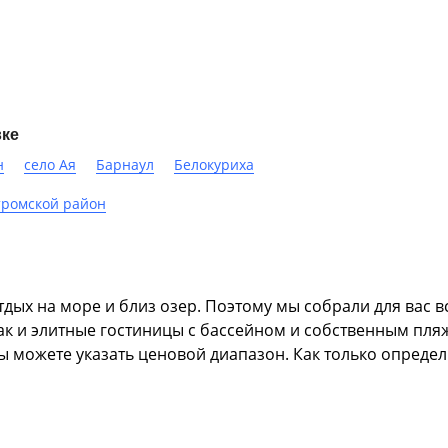
вке
н
село Ая
Барнаул
Белокуриха
тромской район
дых на море и близ озер. Поэтому мы собрали для вас вс
так и элитные гостиницы с бассейном и собственным пля
ы можете указать ценовой диапазон. Как только опреде