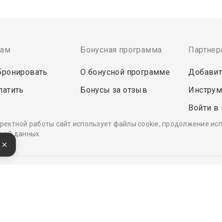
там
Бонусная программа
Партнер
бронировать
О бонусной программе
Добавит
латить
Бонусы за отзыв
Инструм
Войти в
ректной работы сайт использует файлы cookie, продолжение ис
кой данных.
е
Удобные, быстрые и безопасные платежи
при оплате бронирований