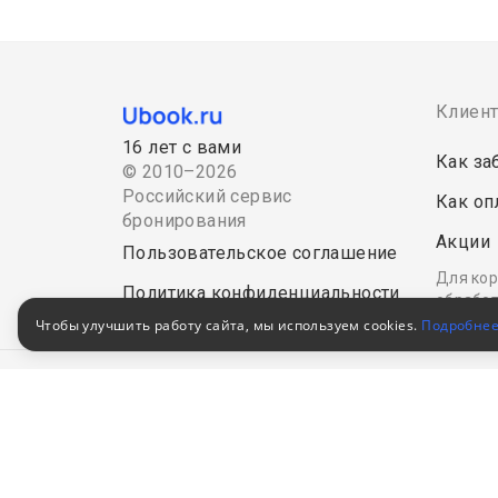
Клиен
16 лет с вами
Как за
© 2010–2026
Российский сервис
Как оп
бронирования
Акции
Пользовательское соглашение
Для кор
Политика конфиденциальности
обработ
Чтобы улучшить работу сайта, мы используем cookies.
Подробне
В Едином федеральном
реестре турагентов
РТА
0008795