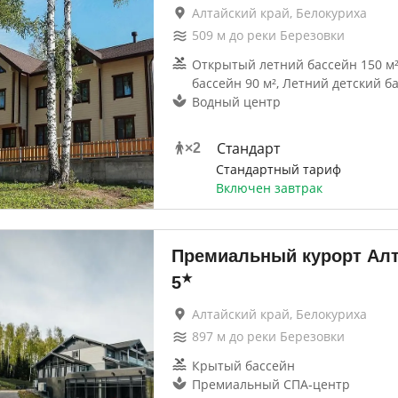
Алтайский край, Белокуриха
509
м до
реки Березовки
Открытый летний бассейн 150 м
бассейн 90 м², Летний детский ба
Водный центр
Стандарт
×
2
Стандартный тариф
Включен завтрак
Премиальный курорт Алт
★
5
Алтайский край, Белокуриха
897
м до
реки Березовки
Крытый бассейн
Премиальный СПА‑центр