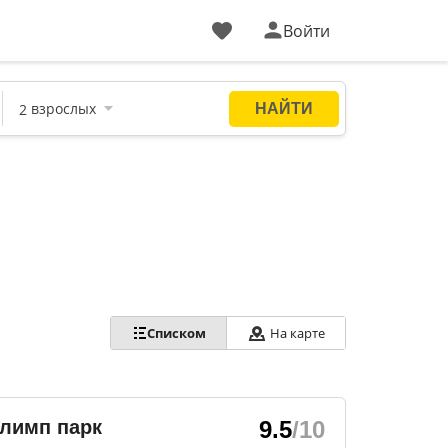
Войти
Списком
На карте
лимп парк
9.5
/10