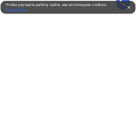
Чтобы улучшить работу сайта, мы используем cookies.
Подробнее
УЖЕ 16 ЛЕТ С ВАМИ
КЛИЕНТАМ
Как забронировать
Как оплатить
Бонусная программа
Акции
Пользовательское соглашение
Политика конфиденциальности