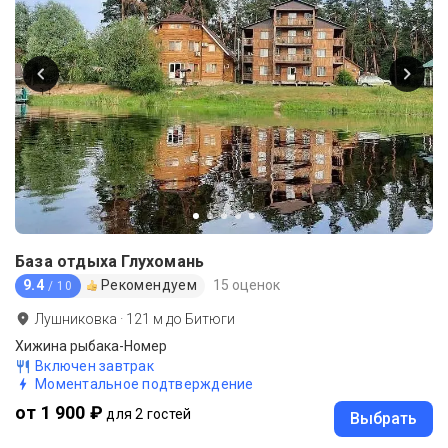
База отдыха Глухомань
9.4
Рекомендуем
15 оценок
/ 10
Лушниковка
·
121
м до
Битюги
Хижина рыбака-Номер
Включен завтрак
Моментальное подтверждение
от 1 900 ₽
для 2 гостей
Выбрать