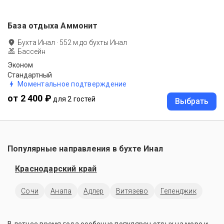
База отдыха Аммонит
Бухта Инал
·
552
м до
бухты Инал
Бассейн
Эконом
Стандартный
Моментальное подтверждение
от 2 400 ₽
для 2 гостей
Выбрать
Популярные направления в бухте Инал
Краснодарский край
Сочи
Анапа
Адлер
Витязево
Геленджик
В летнее время года особенно популярен отдых на море и