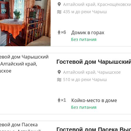
Алтайский край, Краснощёковск
435
м до
реки Чарыш
Домик в горах
×
6
Без питания
Гостевой дом Чарышский
Алтайский край, Чарышское
510
м до
реки Чарыш
Койко-место в доме
×
1
Без питания
Гостевой дом Пасека Вы