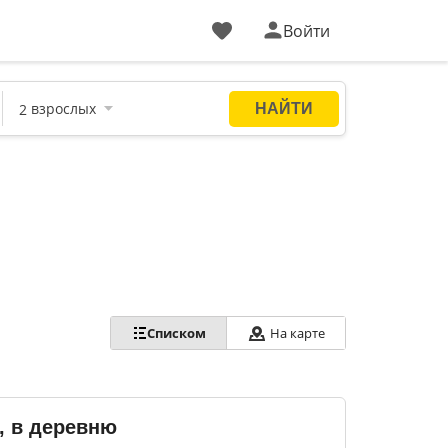
Войти
Списком
На карте
, в деревню