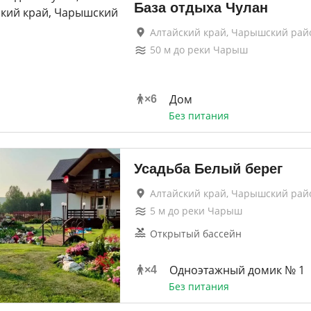
База отдыха Чулан
Алтайский край, Чарышский рай
50
м до
реки Чарыш
Дом
×
6
Без питания
Усадьба Белый берег
Алтайский край, Чарышский рай
5
м до
реки Чарыш
Открытый бассейн
Одноэтажный домик № 1
×
4
Без питания