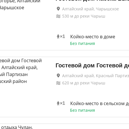
Алтайский край, Чарышское
530
м до
реки Чарыш
Койко-место в доме
×
1
Без питания
Гостевой дом Гостевой 
Алтайский край, Красный Парти
620
м до
реки Чарыш
Койко-место в сельском 
×
1
Без питания