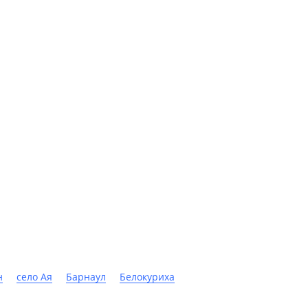
н
село Ая
Барнаул
Белокуриха