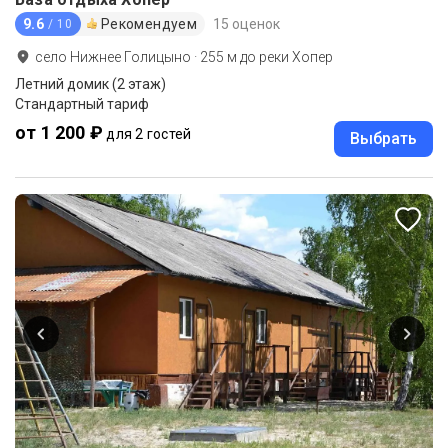
9.6
Рекомендуем
15 оценок
/ 10
село Нижнее Голицыно
·
255
м до
реки Хопер
Летний домик (2 этаж)
Стандартный тариф
от 1 200 ₽
для 2 гостей
Выбрать