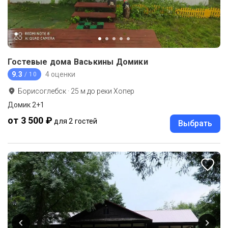
Гостевые дома Васькины Домики
9.3
4 оценки
/ 10
Борисоглебск
·
25
м до
реки Хопер
Домик 2+1
от 3 500 ₽
для 2 гостей
Выбрать