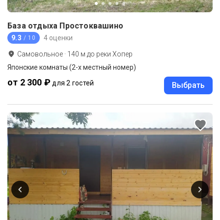
База отдыха Простоквашино
9.3
4 оценки
/ 10
Самовольное
·
140
м до
реки Хопер
Японские комнаты (2-х местный номер)
от 2 300 ₽
для 2 гостей
Выбрать