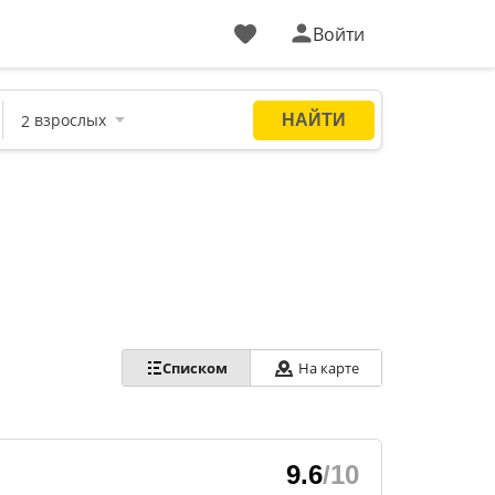
Войти
Списком
На карте
9.6
/10