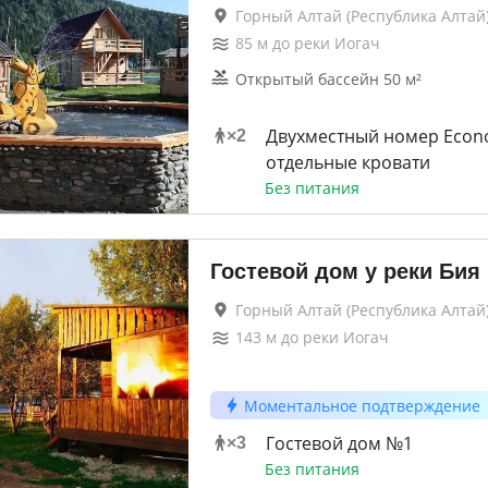
Горный Алтай (Республика Алтай)
85
м до
реки Иогач
Открытый бассейн 50 м²
Двухместный номер Econ
×
2
отдельные кровати
Без питания
Гостевой дом у реки Бия
Горный Алтай (Республика Алтай)
143
м до
реки Иогач
Моментальное подтверждение
Гостевой дом №1
×
3
Без питания