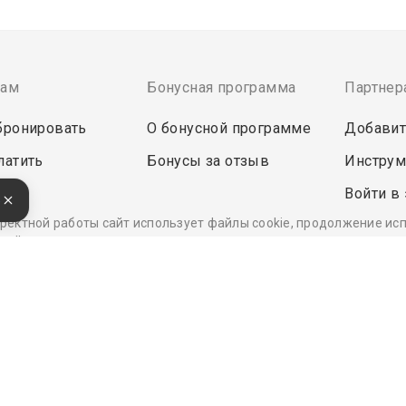
там
Бонусная программа
Партнер
бронировать
О бонусной программе
Добавит
латить
Бонусы за отзыв
Инструм
Войти в
е
ректной работы сайт использует файлы cookie, продолжение ис
кой данных.
Удобные, быстрые и безопасные платежи
при оплате бронирований