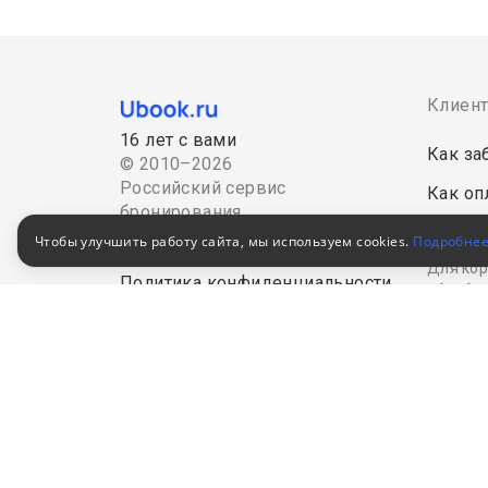
Клиен
16 лет с вами
Как за
© 2010–2026
Российский сервис
Как оп
бронирования
Акции
Чтобы улучшить работу сайта, мы используем cookies.
Подробне
Пользовательское соглашение
Для кор
Политика конфиденциальности
обработ
В Едином федеральном
реестре турагентов
РТА
0008795