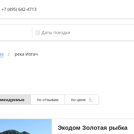
+7 (495) 642-4713
ах
река Иогач
омендуемые
по отзывам
по цене
Экодом Золотая рыбка