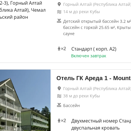
Горный Алтай (Республика Алтай)
14
м до
реки Кубы
Детский открытый бассейн 3.2 м
бассейн с горкой 25.65 м², Крыты
сауне
Стандарт ( корп. А2)
×
2
Включен завтрак
Отель ГК Ареда 1 - Mount
Горный Алтай (Республика Алтай)
38
м до
реки Кубы
Бассейн
Двухместный номер Станд
×
2
двуспальная кровать