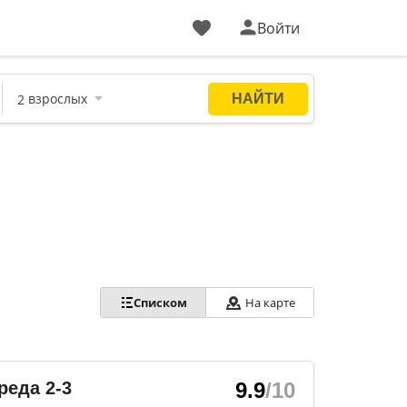
Войти
Списком
На карте
реда 2-3
9.9
/10