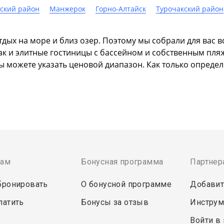
ский район
Манжерок
Горно-Алтайск
Турочакский район
дых на море и близ озер. Поэтому мы собрали для вас вс
так и элитные гостиницы с бассейном и собственным пля
ы можете указать ценовой диапазон. Как только опреде
там
Бонусная программа
Партнер
бронировать
О бонусной программе
Добавит
латить
Бонусы за отзыв
Инструм
Войти в