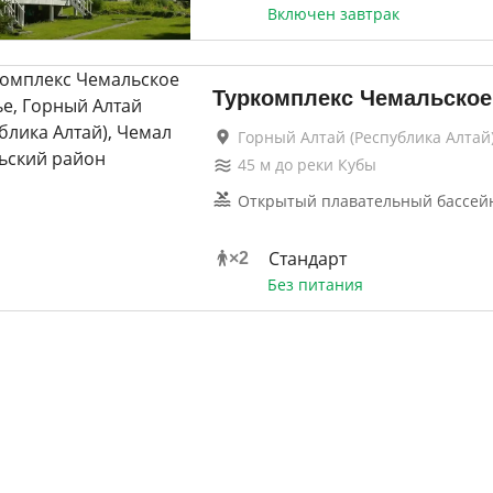
Включен завтрак
Туркомплекс Чемальское
Горный Алтай (Республика Алтай)
45
м до
реки Кубы
Открытый плавательный бассей
Стандарт
×
2
Без питания