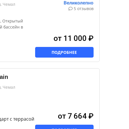
, Чемал
5 отзывов
², Открытый
й бассейн в
от 11 000 ₽
ПОДРОБНЕЕ
ain
, Чемал
от 7 664 ₽
арт с террасой