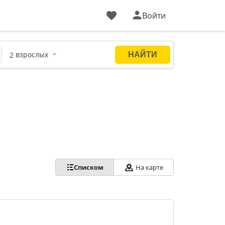
Войти
Списком
На карте