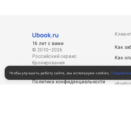
Клиен
16 лет с вами
Как за
© 2010–2026
Российский сервис
Как оп
бронирования
Акции
Пользовательское соглашение
Чтобы улучшить работу сайта, мы используем cookies.
Подробне
Для кор
Политика конфиденциальности
обработ
В Едином федеральном
реестре турагентов
РТА
0008795