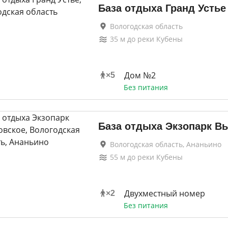
База отдыха Гранд Устье
Вологодская область
35
м до
реки Кубены
Дом №2
×
5
Без питания
База отдыха Экзопарк В
Вологодская область, Ананьино
55
м до
реки Кубены
Двухместный номер
×
2
Без питания