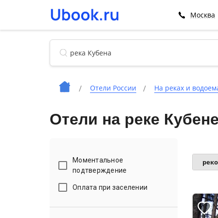
Москва
Отели России
На реках и водоем
Отели на реке Кубен
Моментальное
рек
подтверждение
Оплата при заселении