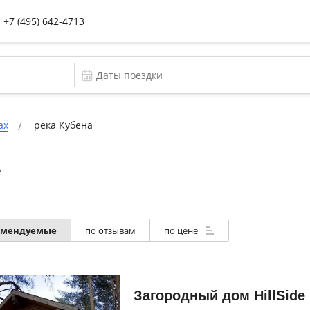
+7 (495) 642-4713
ах
река Кубена
е
омендуемые
по отзывам
по цене
Загородный дом HillSide