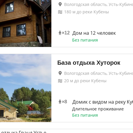
Вологодская область, Усть-Кубин
180
м до
реки Кубены
Дом на 12 человек
×
12
Без питания
База отдыха Хуторок
Вологодская область, Усть-Кубин
20
м до
реки Кубены
Домик с видом на реку К
×
8
Длительное проживание
Без питания