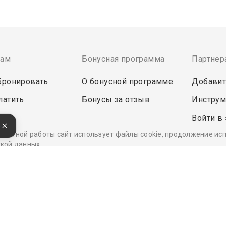
там
Бонусная программа
Партнер
бронировать
О бонусной программе
Добавит
латить
Бонусы за отзыв
Инструм
Войти в
е
ректной работы сайт использует файлы cookie, продолжение ис
кой данных.
Удобные, быстрые и безопасные платежи
при оплате бронирований