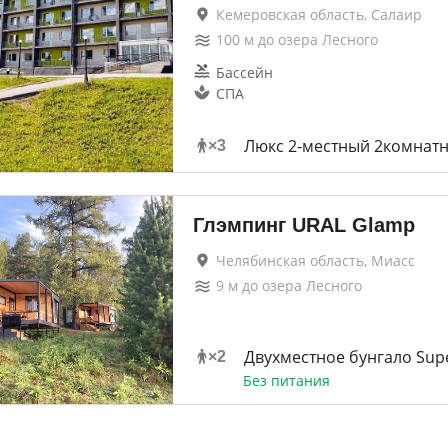
Кемеровская область, Салаир
100
м до
озера Лесного
Бассейн
СПА
Люкс 2-местный 2комнат
×
3
Глэмпинг URAL Glamp
Челябинская область, Миасс
9
м до
озера Лесного
Двухместное бунгало Supe
×
2
Без питания