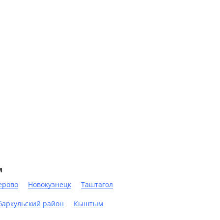
м
ерово
Новокузнецк
Таштагол
баркульский район
Кыштым