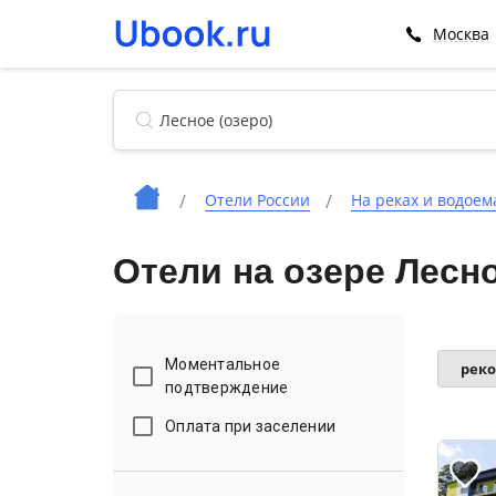
Москва
Отели России
На реках и водоем
Отели на озере Лесн
Моментальное
рек
подтверждение
Оплата при заселении