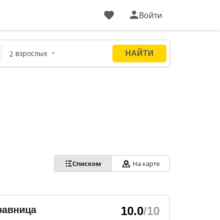
Войти
Списком
На карте
равница
10.0
/10