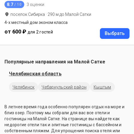
8.7
3 оценки
/ 10
поселок Сибирка
·
290
м до
Малой Сатки
4-х местный дом эконом класса
от 600 ₽
для 2 гостей
Выбрать
Популярные направления на Малой Сатке
Челябинская область
Челябинск
Чебаркульский район
Кыштым
В летнее время года особенно популярен отдых на море и
близ озер. Поэтому мы собрали для вас все отели и
гостиницы на Малой Сатке. На странице вы найдете как
недорогие отели так и элитные гостиницы с бассейном и
собственным пляжем. Для упрощения поиска отеля или