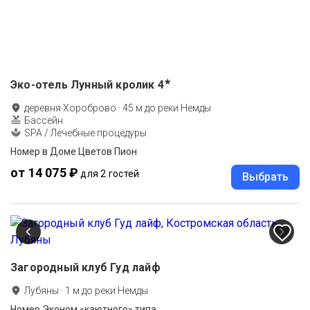
★
Эко-отель Лунный кролик
4
деревня Хороброво
·
45
м до
реки Немды
Бассейн
SPA / Лечебные процедуры
Номер в Доме Цветов Пион
от 14 075 ₽
для 2 гостей
Выбрать
Загородный клуб Гуд лайф
Лубяны
·
1
м до
реки Немды
Номер Эконом «каютного» типа