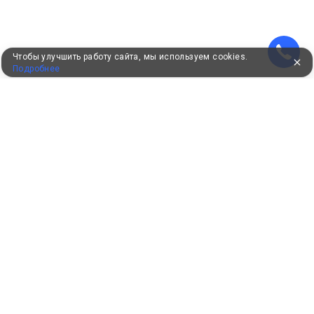
Чтобы улучшить работу сайта, мы используем cookies.
Подробнее
УЖЕ 16 ЛЕТ С ВАМИ
КЛИЕНТАМ
Как забронировать
Как оплатить
Бонусная программа
Акции
Пользовательское соглашение
Политика конфиденциальности