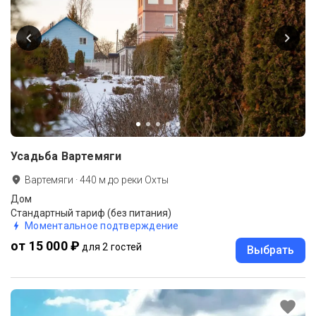
Усадьба Вартемяги
Вартемяги
·
440
м до
реки Охты
Дом
Стандартный тариф (без питания)
Моментальное подтверждение
от 15 000 ₽
для 2 гостей
Выбрать