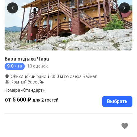
База отдыха Чара
9.0
10 оценок
/ 10
Ольхонский район
·
350
м до
озера Байкал
Крытый бассейн
Номера «Стандарт»
от 5 600 ₽
для 2 гостей
Выбрать