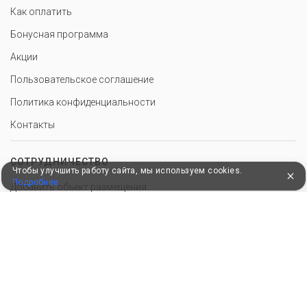
Как оплатить
Бонусная программа
Акции
Пользовательское соглашение
Политика конфиденциальности
Контакты
СОТРУДНИЧЕСТВО
Чтобы улучшить работу сайта, мы используем cookies.
Подробнее
Добавить объект размещения
Войти в экстранет
Для корректной работы сайт использует файлы cookie, продолжение
использования сервиса означает ваше согласие с обработкой данных.
© 2010–2026, Российский сервис бронирования