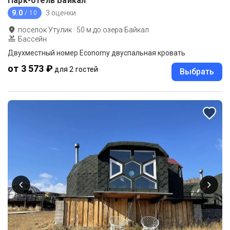
Парк-отель Байкал
9.0
3 оценки
/ 10
поселок Утулик
·
50
м до
озера Байкал
Бассейн
Двухместный номер Economy двуспальная кровать
от 3 573 ₽
для 2 гостей
Выбрать