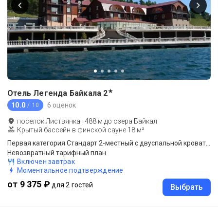
★
Отель Легенда Байкала
2
10.0
6 оценок
/ 10
поселок Листвянка
·
488
м до
озера Байкал
Крытый бассейн в финской сауне 18 м²
Первая категория Стандарт 2-местный с двуспальной кроватью вид на дорогу
Невозвратный тарифный план
Включен завтрак
Моментальное подтверждение
от 9 375 ₽
для 2 гостей
Выбрать