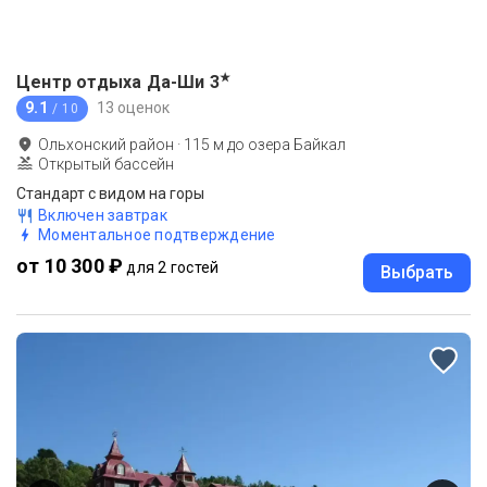
★
Центр отдыха Да-Ши
3
9.1
13 оценок
/ 10
Ольхонский район
·
115
м до
озера Байкал
Открытый бассейн
Стандарт с видом на горы
Включен завтрак
Моментальное подтверждение
от 10 300 ₽
для 2 гостей
Выбрать