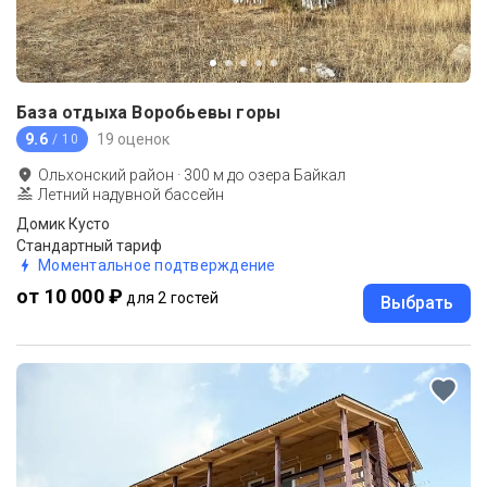
База отдыха Воробьевы горы
9.6
19 оценок
/ 10
Ольхонский район
·
300
м до
озера Байкал
Летний надувной бассейн
Домик Кусто
Стандартный тариф
Моментальное подтверждение
от 10 000 ₽
для 2 гостей
Выбрать