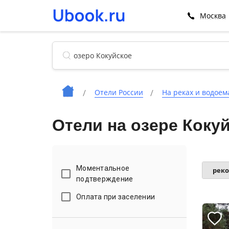
Москва
Отели России
На реках и водоем
Отели на озере Коку
Моментальное
рек
подтверждение
Оплата при заселении