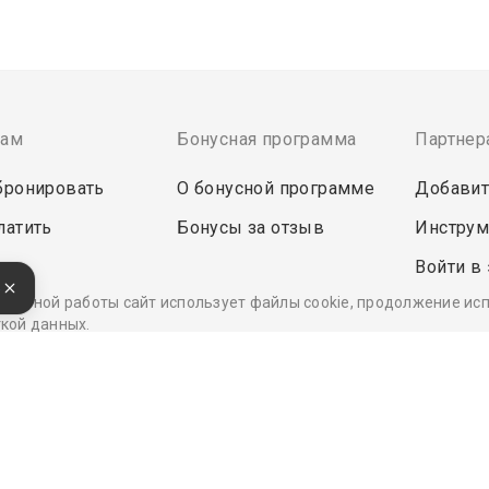
там
Бонусная программа
Партнер
бронировать
О бонусной программе
Добавит
латить
Бонусы за отзыв
Инструм
Войти в
е
ректной работы сайт использует файлы cookie, продолжение ис
кой данных.
Удобные, быстрые и безопасные платежи
при оплате бронирований