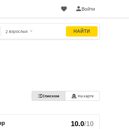
Войти
Списком
На карте
ор
10.0
/10