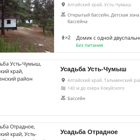
Алтайский край, Усть-Чумыш
Открытый бассейн, Детская зона
бассейна
Домик с одной двуспальн
×
2
Без питания
Усадьба Усть-Чумыш
Алтайский край, Тальменский ра
140
м до
озера Кокуйского
Бассейн
Усадьба Отрадное