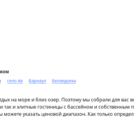
ском
н
село Ая
Барнаул
Белокуриха
дых на море и близ озер. Поэтому мы собрали для вас в
ли так и элитные гостиницы с бассейном и собственным 
ы можете указать ценовой диапазон. Как только опреде