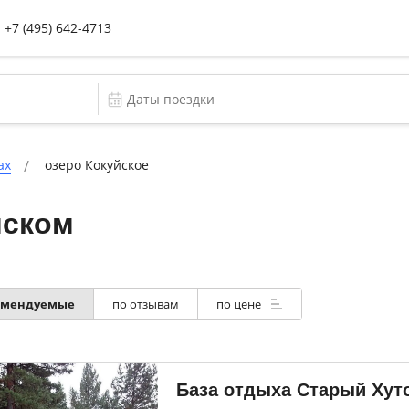
+7 (495) 642-4713
ах
озеро Кокуйское
йском
омендуемые
по отзывам
по цене
База отдыха Старый Хут