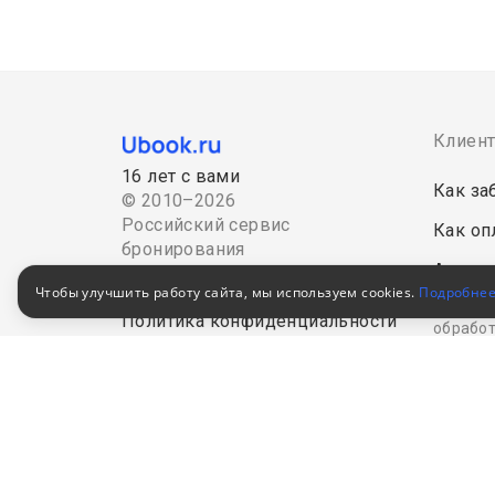
Клиен
16 лет с вами
Как за
© 2010–2026
Российский сервис
Как оп
бронирования
Акции
Пользовательское соглашение
Чтобы улучшить работу сайта, мы используем cookies.
Подробне
Для кор
Политика конфиденциальности
обработ
В Едином федеральном
реестре турагентов
РТА
0008795