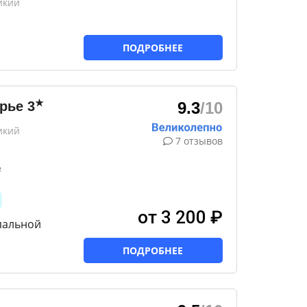
икий
ПОДРОБНЕЕ
★
орье
3
9.3
/10
икий
7 отзывов
²
от 3 200 ₽
пальной
ПОДРОБНЕЕ