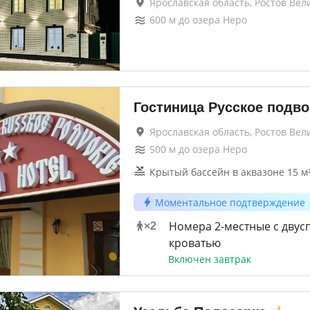
Ярославская область, Ростов Вел
600
м до
озера Неро
Гостиница Русское подв
Ярославская область, Ростов Вел
500
м до
озера Неро
Крытый бассейн в аквазоне 15 м
Моментальное подтверждение
Номера 2-местные с двус
×
2
кроватью
Включен завтрак