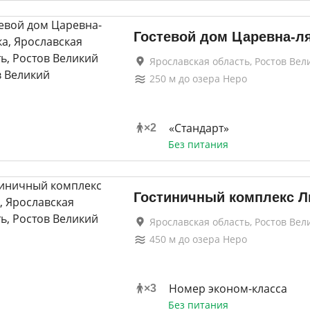
Гостевой дом Царевна-л
Ярославская область, Ростов Вел
250
м до
озера Неро
«Стандарт»
×
2
Без питания
Гостиничный комплекс 
Ярославская область, Ростов Вел
450
м до
озера Неро
Номер эконом-класса
×
3
Без питания