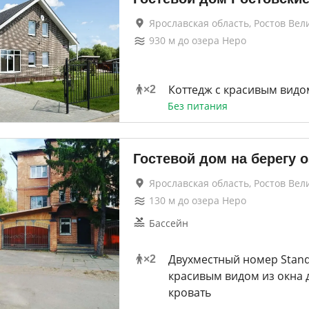
Ярославская область, Ростов Вел
930
м до
озера Неро
Коттедж с красивым видо
×
2
Без питания
Гостевой дом на берегу 
Ярославская область, Ростов Вел
130
м до
озера Неро
Бассейн
Двухместный номер Stand
×
2
красивым видом из окна 
кровать