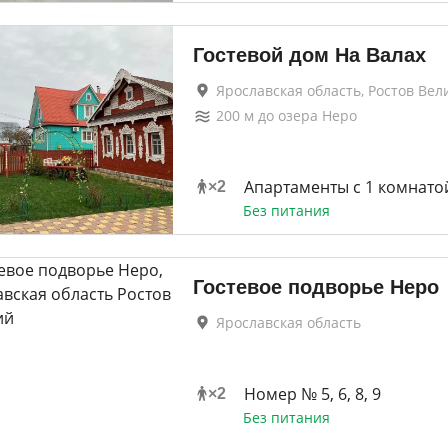
Гостевой дом На Валах
Ярославская область, Ростов Вел
200
м до
озера Неро
Апартаменты c 1 комнато
×
2
Без питания
Гостевое подворье Неро
Ярославская область
Номер № 5, 6, 8, 9
×
2
Без питания