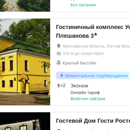
Без питания
Гостиничный комплекс У
★
Плешанова
3
Ярославская область, Ростов Вел
325
м до
озера Неро
Крытый бассейн
Моментальное подтверждение
Эконом
×
2
Онлайн тариф
Включен завтрак
Гостевой Дом Гости Рост