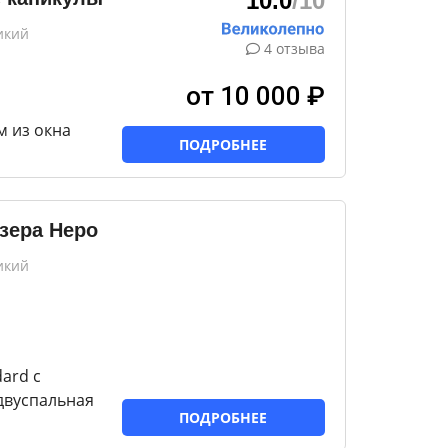
10.0
/10
икий
4 отзыва
от 10 000 ₽
м из окна
ПОДРОБНЕЕ
озера Неро
икий
ard с
двуспальная
ПОДРОБНЕЕ