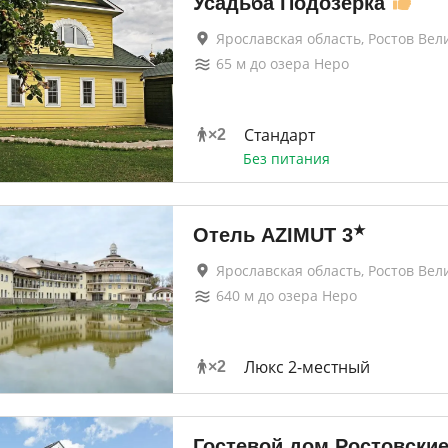
Усадьба Подозерка
Ярославская область, Ростов Вел
65
м до
озера Неро
Стандарт
×
2
Без питания
★
Отель AZIMUT
3
Ярославская область, Ростов Вел
640
м до
озера Неро
Люкс 2-местный
×
2
Гостевой дом Ростовски