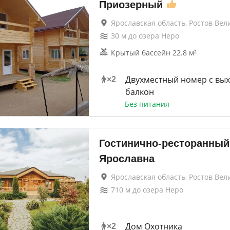
Приозерный
Ярославская область, Ростов Вел
30
м до
озера Неро
Крытый бассейн 22.8 м²
Двухместный номер с вы
×
2
балкон
Без питания
Гостинично-ресторанный
Ярославна
Ярославская область, Ростов Вел
710
м до
озера Неро
Дом Охотника
×
2