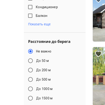
Кондиционер
Балкон
Показать еще
Расстояние до берега
Не важно
До 50 м
До 200 м
До 500 м
До 1000 м
До 1500 м