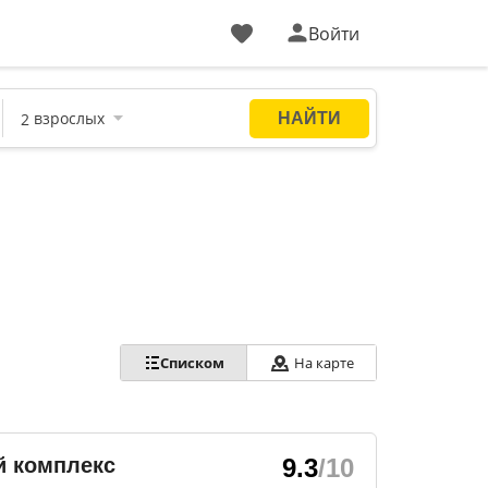
Войти
Списком
На карте
й комплекс
9.3
/10