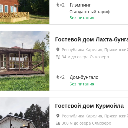
×
2
Глэмпинг
Стандартный тариф
Без питания
Гостевой дом Лахта-бунг
Республика Карелия, Пряжински
34
м до
озера Сямозеро
×
2
Дом-бунгало
Без питания
Гостевой дом Курмойла
Республика Карелия, Пряжински
300
м до
озера Сямозеро