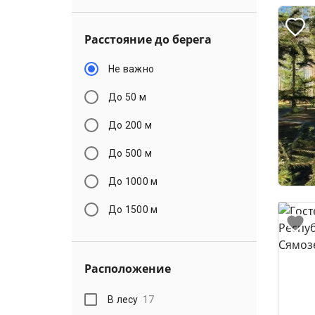
Расстояние до берега
Не важно
До 50 м
До 200 м
До 500 м
До 1000 м
До 1500 м
Расположение
В лесу
17