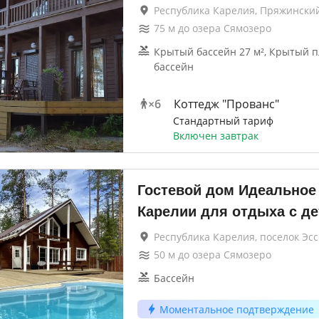
Республика Карелия, Пряжински
75
м до
озера Сямозеро
Крытый бассейн 27 м², Крытый 
бассейн
×
6
Коттедж "Прованс"
Стандартный тариф
Включен завтрак
Гостевой дом Идеальное
Карелии для отдыха с д
Республика Карелия, поселок Эс
50
м до
озера Сямозеро
Бассейн
Моментальное подтверждение