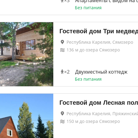
×
3
Апартаменты с видом на 
Без питания
Гостевой дом Три медве
Республика Карелия, Сямозеро
136
м до
озера Сямозеро
×
2
Двухместный коттедж
Без питания
Гостевой дом Лесная по
Республика Карелия, Пряжински
150
м до
озера Сямозеро