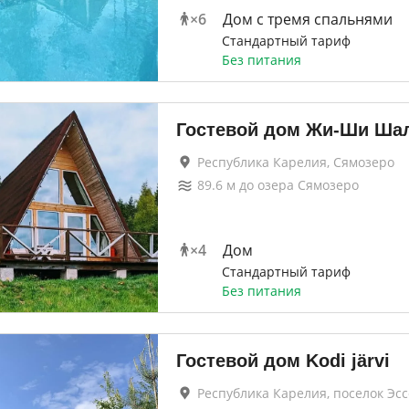
×
6
Дом с тремя спальнями
Стандартный тариф
Без питания
Гостевой дом Жи-Ши Ша
Республика Карелия, Сямозеро
89.6
м до
озера Сямозеро
×
4
Дом
Стандартный тариф
Без питания
Гостевой дом Kodi järvi
Республика Карелия, поселок Эс