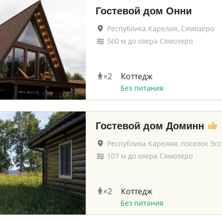
Гостевой дом Онни
Республика Карелия, Сямозеро
560
м до
озера Сямозеро
×
2
Коттедж
Без питания
Гостевой дом Доминн
Республика Карелия, поселок Эс
107
м до
озера Сямозеро
×
2
Коттедж
Без питания