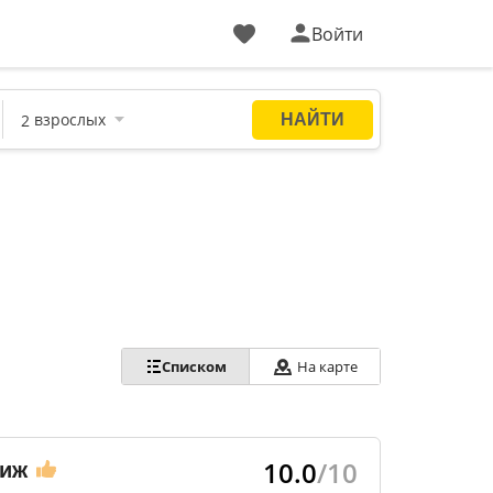
Войти
Списком
На карте
10.0
/10
тиж