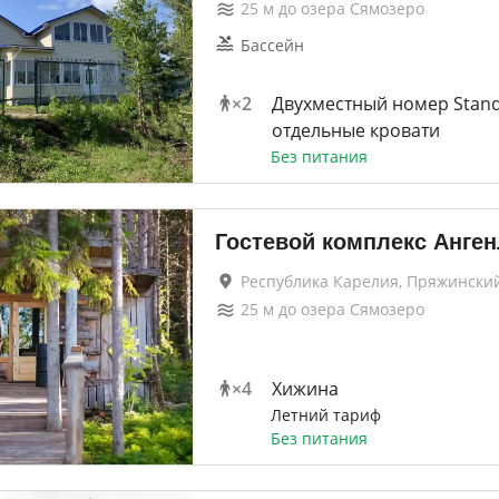
25
м до
озера Сямозеро
Бассейн
×
2
Двухместный номер Stand
отдельные кровати
Без питания
Гостевой комплекс Анген
Республика Карелия, Пряжински
25
м до
озера Сямозеро
×
4
Хижина
Летний тариф
Без питания