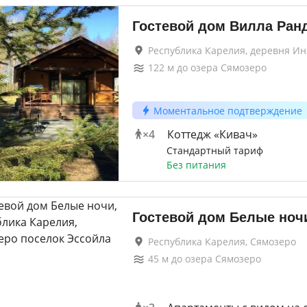
Гостевой дом Вилла Ран
Республика Карелия, деревня И
122
м до
озера Сямозеро
Моментальное подтверждение
×
4
Коттедж «Кивач»
Стандартный тариф
Без питания
Гостевой дом Белые ноч
Республика Карелия, Сямозеро
45
м до
озера Сямозеро