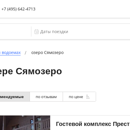
+7 (495) 642-4713
и водоемах
озеро Сямозеро
ере Сямозеро
омендуемые
по отзывам
по цене
Гостевой комплекс Прес