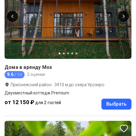
Дома в аренду Мох
9.6
2 оценки
/ 10
Прионежский район
·
3410
м до
озера Урозеро
Двухместный коттедж Premium
от 12 150 ₽
для 2 гостей
Выбрать