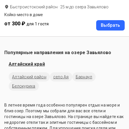
Быстроистокский район
·
25
м до
озера Завьялово
Койко-место в доме
от 300 ₽
для 1 гостя
Выбрать
Популярные направления на озере Завьялово
Алтайский край
Алтайский район
село Ая
Барнаул
Белокуриха
В летнее время года особенно популярен отдых на море и
близ озер. Поэтому мы собрали для вас все отели и
гостиницы на озере Завьялово. На странице вы найдете как
недорогие отели так и элитные гостиницы с бассейном и
собственным пляжем. Для упрощения поиска отеля или