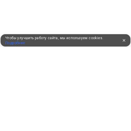
Чтобы улучшить работу сайта, мы используем cookies.
Подробнее
УЖЕ 16 ЛЕТ С ВАМИ
КЛИЕНТАМ
Как забронировать
Как оплатить