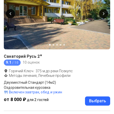
★
Санаторий Русь
2
9.1
10 оценок
/ 10
Горячий Ключ
·
375
м до
реки Псекупс
Методы лечения, Лечебные профили
Двухместный Стандарт (14м2)
Оздоровительная курсовка
Включен завтрак, обед и ужин
от 8 000 ₽
для 2 гостей
Выбрать