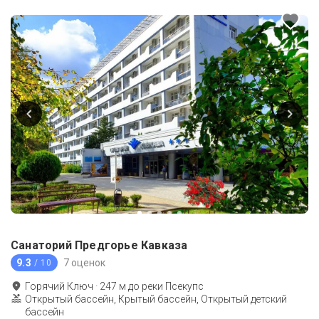
Санаторий Предгорье Кавказа
9.3
7 оценок
/ 10
Горячий Ключ
·
247
м до
реки Псекупс
Открытый бассейн, Крытый бассейн, Открытый детский
бассейн