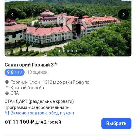
★
Санаторий Горный
3
9.8
13 оценок
/ 10
Горячий Ключ
·
1310
м до
реки Псекупс
Крытый бассейн
СПА
СТАНДАРТ (раздельные кровати)
Программа «Оздоровительная»
Включен завтрак, обед и ужин
от 11 160 ₽
для 2 гостей
Выбрать