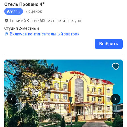
★
Отель Прованс
4
9.9
7 оценок
/ 10
Горячий Ключ
·
600
м до
реки Псекупс
Студия 2-местный
Включен континентальный завтрак
Выбрать