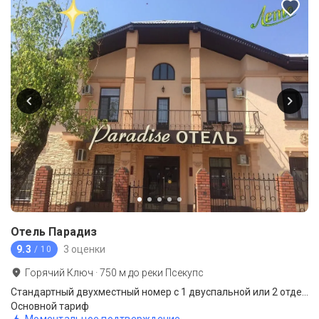
Отель Парадиз
9.3
3 оценки
/ 10
Горячий Ключ
·
750
м до
реки Псекупс
Стандартный двухместный номер с 1 двуспальной или 2 отдельными кроватями
Основной тариф