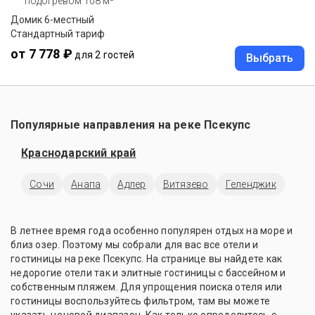
подогревом 108 м²
Домик 6-местный
Стандартный тариф
от 7 778 ₽
для 2 гостей
Выбрать
Популярные направления на реке Псекупс
Краснодарский край
Сочи
Анапа
Адлер
Витязево
Геленджик
В летнее время года особенно популярен отдых на море и
близ озер. Поэтому мы собрали для вас все отели и
гостиницы на реке Псекупс. На странице вы найдете как
недорогие отели так и элитные гостиницы с бассейном и
собственным пляжем. Для упрощения поиска отеля или
гостиницы воспользуйтесь фильтром, там вы можете
указать ценовой диапазон. Как только определитесь с