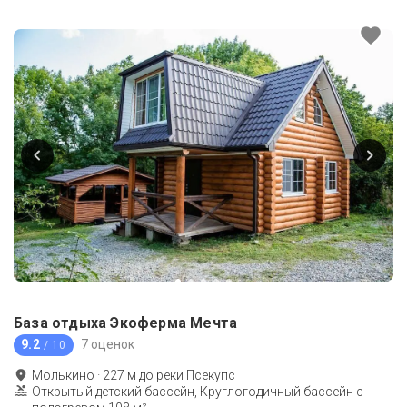
База отдыха Экоферма Мечта
9.2
7 оценок
/ 10
Молькино
·
227
м до
реки Псекупс
Открытый детский бассейн, Круглогодичный бассейн с