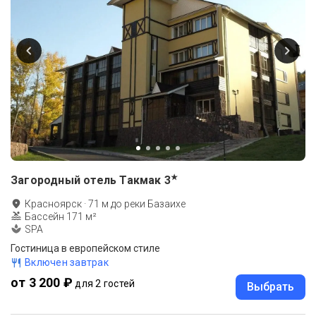
★
Загородный отель Такмак
3
Красноярск
·
71
м до
реки Базаихе
Бассейн 171 м²
SPA
Гостиница в европейском стиле
Включен завтрак
от 3 200 ₽
для 2 гостей
Выбрать