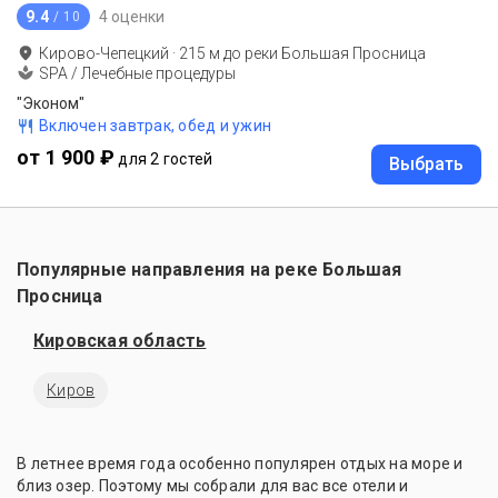
9.4
4 оценки
/ 10
Кирово-Чепецкий
·
215
м до
реки Большая Просница
SPA / Лечебные процедуры
"Эконом"
Включен завтрак, обед и ужин
от 1 900 ₽
для 2 гостей
Выбрать
Популярные направления на реке Большая
Просница
Кировская область
Киров
В летнее время года особенно популярен отдых на море и
близ озер. Поэтому мы собрали для вас все отели и