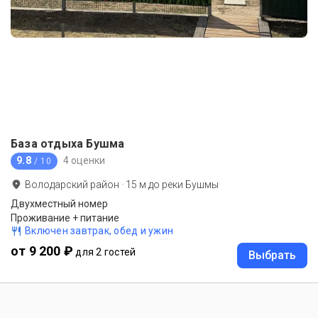
База отдыха Бушма
9.8
4 оценки
/ 10
Володарский район
·
15
м до
реки Бушмы
Двухместный номер
Проживание + питание
Включен завтрак, обед и ужин
от 9 200 ₽
для 2 гостей
Выбрать