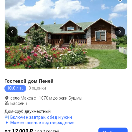
Гостевой дом Пеней
10.0
3 оценки
/ 10
село Маково
·
1070
м до
реки Бушмы
Бассейн
Дом-сруб двухместный
Включен завтрак, обед и ужин
Моментальное подтверждение
от 12 000 ₽
для 2 гостей