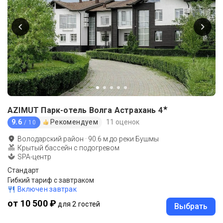
★
AZIMUT Парк-отель Волга Астрахань
4
9.6
Рекомендуем
11 оценок
/ 10
Володарский район
·
90.6
м до
реки Бушмы
Крытый бассейн с подогревом
SPA-центр
Стандарт
Гибкий тариф с завтраком
Включен завтрак
от 10 500 ₽
для 2 гостей
Выбрать