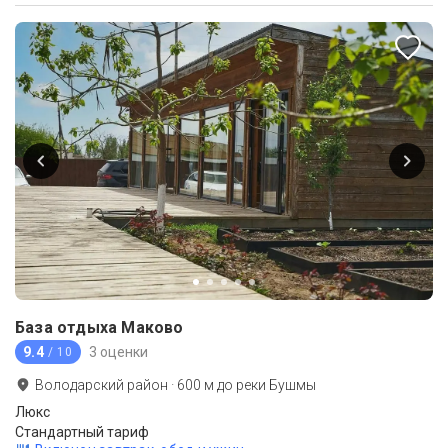
База отдыха Маково
9.4
3 оценки
/ 10
Володарский район
·
600
м до
реки Бушмы
Люкс
Стандартный тариф