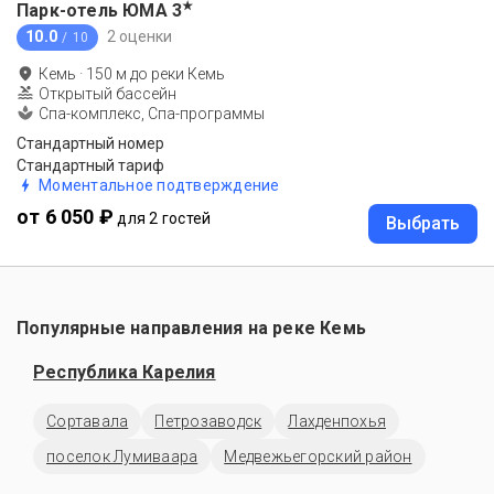
★
Парк-отель ЮМА
3
10.0
2 оценки
/ 10
Кемь
·
150
м до
реки Кемь
Открытый бассейн
Спа-комплекс, Спа-программы
Стандартный номер
Стандартный тариф
Моментальное подтверждение
от 6 050 ₽
для 2 гостей
Выбрать
Популярные направления на реке Кемь
Республика Карелия
Сортавала
Петрозаводск
Лахденпохья
поселок Лумиваара
Медвежьегорский район