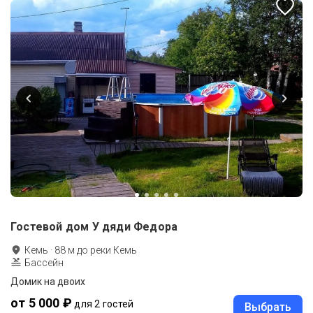
Гостевой дом У дяди Федора
Кемь
·
88
м до
реки Кемь
Бассейн
Домик на двоих
от 5 000 ₽
для 2 гостей
Выбрать