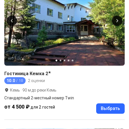
★
Гостиница Кемка
2
10.0
2 оценки
/ 10
Кемь
·
90
м до
реки Кемь
Стандартный 2-местный номер Twin
от 4 500 ₽
для 2 гостей
Выбрать