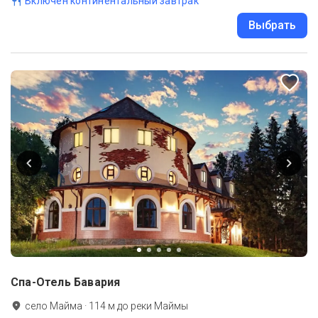
Включен континентальный завтрак
Выбрать
Спа-Отель Бавария
село Майма
·
114
м до
реки Маймы