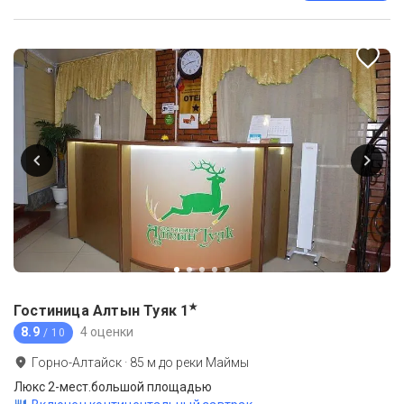
★
Гостиница Алтын Туяк
1
8.9
4 оценки
/ 10
Горно-Алтайск
·
85
м до
реки Маймы
Люкс 2-мест.большой площадью