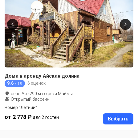
Дома в аренду Айская долина
9.6
6 оценок
/ 10
село Ая
·
290
м до
реки Маймы
Открытый бассейн
Номер "Летний"
от 2 778 ₽
для 2 гостей
Выбрать