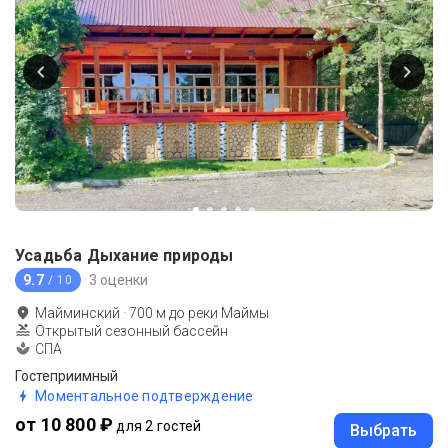
Усадьба Дыхание природы
9.7
3 оценки
/ 10
Майминский
·
700
м до
реки Маймы
Открытый сезонный бассейн
СПА
Гостеприимный
Моментальное подтверждение
от 10 800 ₽
для 2 гостей
Выбрать