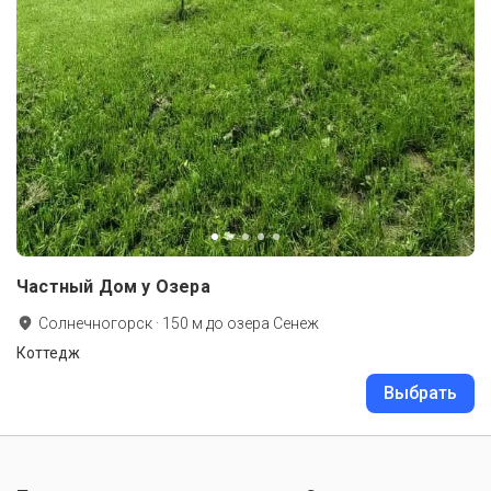
Частный Дом у Озера
Солнечногорск
·
150
м до
озера Сенеж
Коттедж
Выбрать