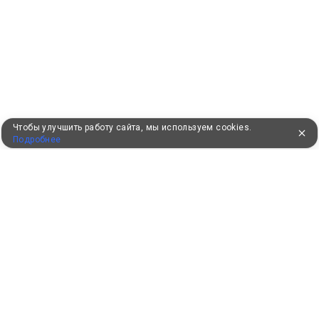
Чтобы улучшить работу сайта, мы используем cookies.
Подробнее
УЖЕ 16 ЛЕТ С ВАМИ
КЛИЕНТАМ
Как забронировать
Как оплатить