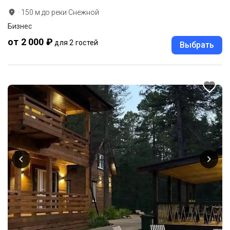
·
150
м до
реки Снежной
Бизнес
от 2 000 ₽
для 2 гостей
Выбрать