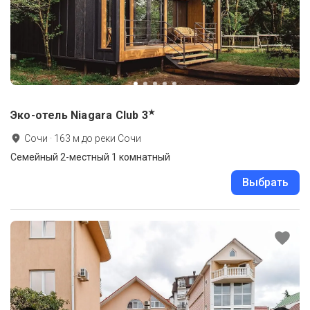
★
Эко-отель Niagara Club
3
Сочи
·
163
м до
реки Сочи
Семейный 2-местный 1 комнатный
Выбрать