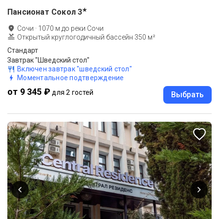
★
Пансионат Сокол
3
Сочи
·
1070
м до
реки Сочи
Открытый круглогодичный бассейн 350 м²
Стандарт
Завтрак "Шведский стол"
Включен завтрак "шведский стол"
Моментальное подтверждение
от 9 345 ₽
для 2 гостей
Выбрать