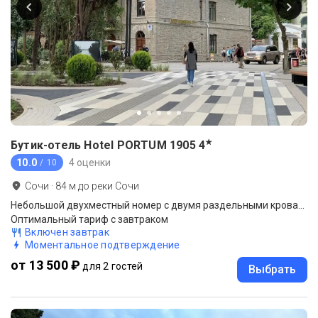
★
Бутик-отель Hotel PORTUM 1905
4
10.0
4 оценки
/ 10
Сочи
·
84
м до
реки Сочи
Небольшой двухместный номер с двумя раздельными кроватями
Оптимальный тариф с завтраком
Включен завтрак
Моментальное подтверждение
от 13 500 ₽
для 2 гостей
Выбрать