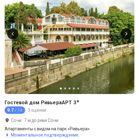
★
Гостевой дом РивьераАРТ
3
9.7
3 оценки
/ 10
Сочи
·
7
м до
реки Сочи
Апартаменты с видом на парк «Ривьера»
Моментальное подтверждение