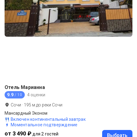
Отель Марианна
9.9
4 оценки
/ 10
Сочи
·
195
м до
реки Сочи
Мансардный Эконом
Включен континентальный завтрак
Моментальное подтверждение
от 3 490 ₽
для 2 гостей
Выбрать