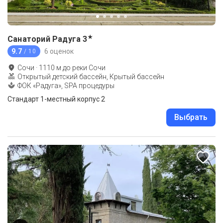
★
Санаторий Радуга
3
9.7
6 оценок
/ 10
Сочи
·
1110
м до
реки Сочи
Открытый детский бассейн, Крытый бассейн
ФОК «Радуга», SPA процедуры
Стандарт 1-местный корпус 2
Выбрать