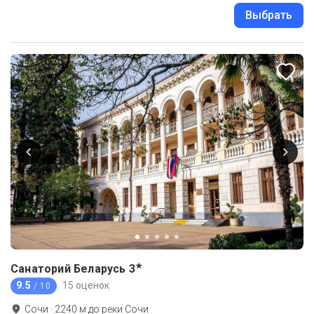
Выбрать
★
Санаторий Беларусь
3
9.5
15 оценок
/ 10
Сочи
·
2240
м до
реки Сочи