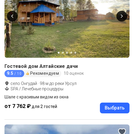
Гостевой дом Алтайские дачи
9.5
Рекомендуем
10 оценок
/ 10
село Онгудай
·
98
м до
реки Урсул
SPA / Лечебные процедуры
Шале с красивым видом из окна
от 7 762 ₽
для 2 гостей
Выбрать