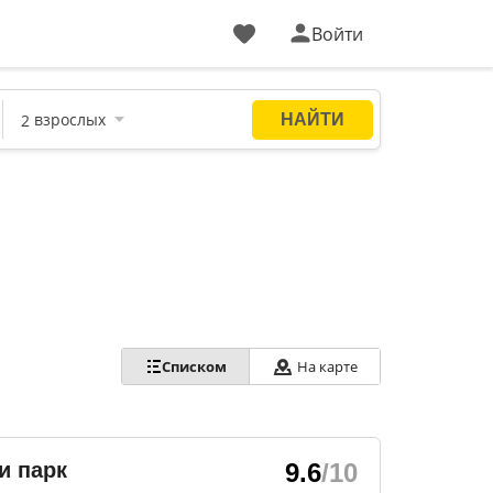
Войти
Списком
На карте
и парк
9.6
/10