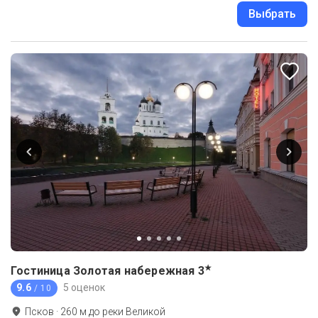
Выбрать
★
Гостиница Золотая набережная
3
9.6
5 оценок
/ 10
Псков
·
260
м до
реки Великой