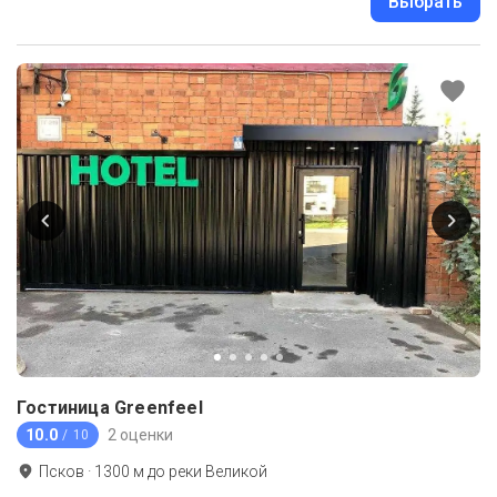
Выбрать
Гостиница Greenfeel
10.0
2 оценки
/ 10
Псков
·
1300
м до
реки Великой