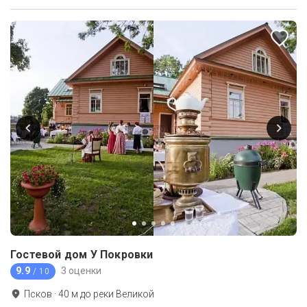
Гостевой дом У Покровки
9.9
3 оценки
/ 10
Псков
·
40
м до
реки Великой