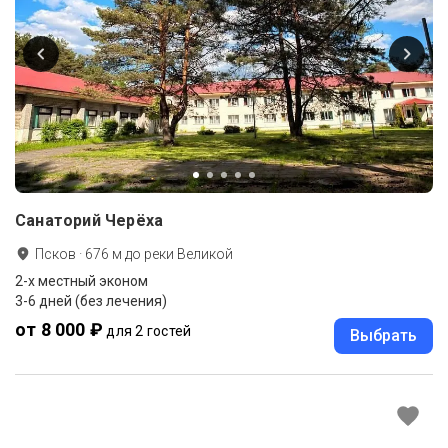
Санаторий Черёха
Псков
·
676
м до
реки Великой
2-x местный эконом
3-6 дней (без лечения)
от 8 000 ₽
для 2 гостей
Выбрать