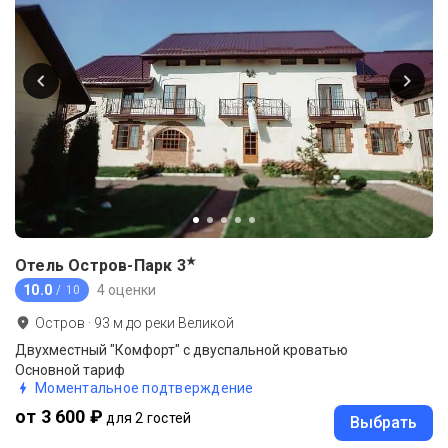
★
Отель Остров-Парк
3
10.0
4 оценки
/ 10
Остров
·
93
м до
реки Великой
Двухместный "Комфорт" с двуспальной кроватью
Основной тариф
Моментальное подтверждение
от 3 600 ₽
для 2 гостей
Выбрать