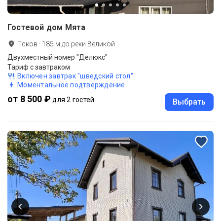
Гостевой дом Мята
Псков
·
185
м до
реки Великой
Двухместный номер "Делюкс"
Тариф с завтраком
Включен завтрак "шведский стол"
Моментальное подтверждение
от 8 500 ₽
для 2 гостей
Выбрать